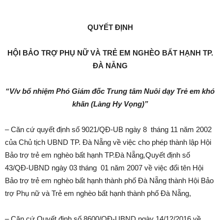
QUYẾT ĐỊNH
HỘI BẢO TRỢ PHỤ NỮ VÀ TRẺ EM NGHÈO BẤT HẠNH TP.
ĐÀ NẴNG
“V/v bổ nhiệm Phó Giám đốc Trung tâm Nuôi dạy Trẻ em
khó
khăn (Làng Hy Vọng)”
– Căn cứ quyết định số 9021/QĐ-UB ngày 8 tháng 11 năm 2002
của Chủ tịch UBND TP. Đà Nẵng về việc cho phép thành lập Hội
Bảo trợ trẻ em nghèo bất hạnh TP.Đà Nẵng
,
Quyết định số
43/QĐ-UBND ngày 03 tháng 01 năm 2007 về việc đổi tên Hội
Bảo trợ trẻ em nghèo bất hạnh thành phố Đà Nẵng thành Hội Bảo
trợ Phụ nữ và Trẻ em nghèo bất hạnh thành phố Đà Nẵng,
– Căn cứ Quyết định số 8600/QĐ-UBND ngày 14/12/2016 về