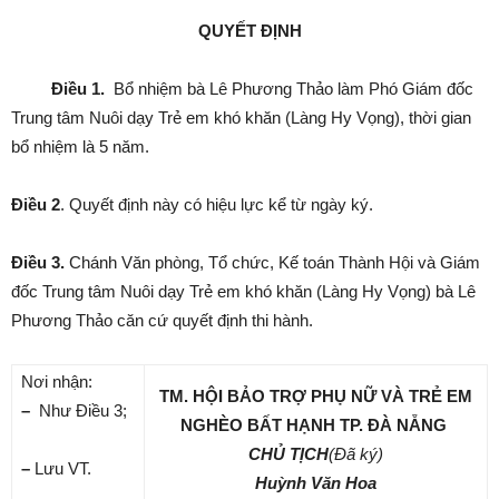
QUYẾT ĐỊNH
Điều 1.
Bổ nhiệm bà Lê Phương Thảo làm Phó Giám đốc
Trung tâm Nuôi dạy Trẻ em khó khăn (Làng Hy Vọng), thời gian
bổ nhiệm là 5 năm.
Điều 2
. Quyết định này có hiệu lực kể từ ngày ký.
Điều 3
.
Chánh Văn phòng, Tổ chức, Kế toán Thành Hội và Giám
đốc Trung tâm Nuôi dạy Trẻ em khó khăn (Làng Hy Vọng) bà Lê
Phương Thảo căn cứ quyết định thi hành.
Nơi nhận:
TM. HỘI BẢO TRỢ PHỤ NỮ VÀ TRẺ EM
–
Như Điều 3;
NGHÈO BẤT HẠNH TP. ĐÀ NẴNG
CHỦ TỊCH
(Đã ký)
–
Lưu VT.
Huỳnh Văn Hoa