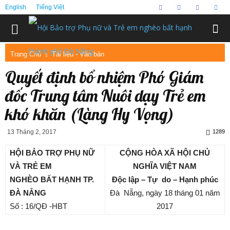
English
Tiếng Việt
Trang Chủ
Tài liệu - Văn bản
Quyết định bổ nhiệm Phó Giám
đốc Trung tâm Nuôi dạy Trẻ em
khó khăn (Làng Hy Vọng)
13 Tháng 2, 2017
1289
HỘI BẢO TRỢ PHỤ NỮ
CỘNG HÒA XÃ HỘI CHỦ
VÀ TRẺ EM
NGHĨA VIỆT NAM
NGHÈO BẤT HẠNH TP.
Độc lập – Tự do – Hạnh phúc
ĐÀ NẴNG
Đà Nẵng, ngày 18 tháng 01 năm
Số : 16/QĐ -HBT
2017