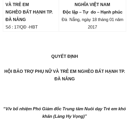
VÀ TRẺ EM
NGHĨA VIỆT NAM
NGHÈO BẤT HẠNH TP.
Độc lập – Tự do – Hạnh phúc
ĐÀ NẴNG
Đà Nẵng, ngày 18 tháng 01 năm
Số : 17/QĐ -HBT
2017
QUYẾT ĐỊNH
HỘI BẢO TRỢ PHỤ NỮ VÀ TRẺ EM NGHÈO BẤT HẠNH TP.
ĐÀ NẴNG
“V/v bổ nhiệm Phó Giám đốc Trung tâm Nuôi dạy Trẻ em
khó
khăn (Làng Hy Vọng)”