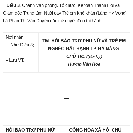
Điều 3
.
Chánh Văn phòng, Tổ chức, Kế toán Thành Hội và
Giám đốc Trung tâm Nuôi dạy Trẻ em khó khăn (Làng Hy Vọng)
bà Phan Thị Vân Duyên căn cứ quyết định thi hành.
Nơi nhận:
TM. HỘI BẢO TRỢ PHỤ NỮ VÀ TRẺ EM
–
Như Điều 3;
NGHÈO BẤT HẠNH TP. ĐÀ NẴNG
CHỦ TỊCH
(Đã ký)
–
Lưu VT.
Huỳnh Văn Hoa
—
HỘI BẢO TRỢ PHỤ NỮ
CỘNG HÒA XÃ HỘI CHỦ