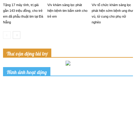
Tặng 17 máy tính, trị giá
V/v khám sàng lọc phát
V/v tổ chức khám sàng lọc
gần 143 triệu đồng, cho trẻ
hiện bệnh tim bẩm sinh cho
phát hiện sớm bệnh ung thư
em đã phẫu thuật tim tại Đà
trẻ em
vú, tử cung cho phụ nữ
Nẵng
nghèo
Thư vận động tài trợ
Hình ảnh hoạt động