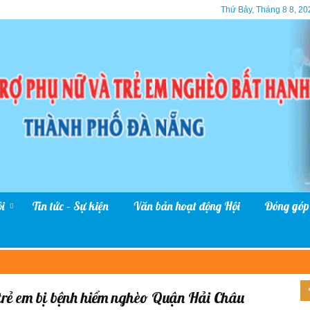
Thứ Bảy, Tháng 8 8, 20
i
Tin tức – Sự kiện
Văn bản hoạt động Hội
Đóng góp
 trẻ em bị bệnh hiểm nghèo Quận Hải Châu