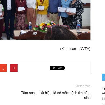
(Kim Loan – NVTH)
Bài tiếp theo
Tặ
Tầm soát, phát hiện 18 trẻ mắc bệnh tim bẩm
tr
sinh
13