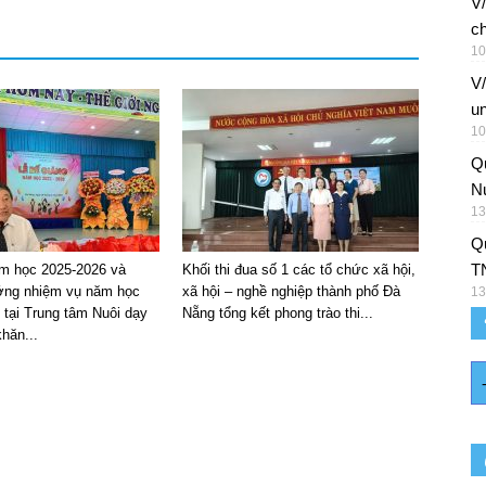
V/
ch
10
V
un
10
Q
Nu
13
Qu
T
m học 2025-2026 và
Khối thi đua số 1 các tổ chức xã hội,
ng nhiệm vụ năm học
xã hội – nghề nghiệp thành phố Đà
13
 tại Trung tâm Nuôi dạy
Nẵng tổng kết phong trào thi...
hăn...