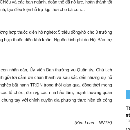
Chiểu và các ban ngành, đoàn thể đã nỗ lực, hoàn thành tốt
ịnh, tạo điều kiện hỗ trợ kịp thời cho bà con…
ường hợp thuộc diện hộ nghèo; 5 triệu đồng/hộ cho 3 trường
ng hợp thuộc diện khó khăn. Nguồn kinh phí do Hội Bảo trợ
.
on nhân dân, Ủy viên Ban thường vụ Quận ủy, Chủ tịch
 gửi lời cảm ơn chân thành và sâu sắc đến những sự hỗ
 nghèo bất hạnh TP.ĐN trong thời gian qua, đồng thời mong
 và các tổ chức, đơn vị, các nhà hảo tâm, mạnh thường quân
g chung tay với chính quyền địa phương thực hiện tốt công
Tặ
tr
13
(Kim Loan – NVTH)
V/