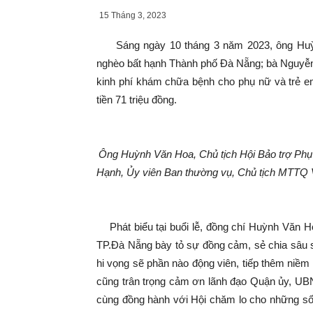
15 Tháng 3, 2023
Sáng ngày 10 tháng 3 năm 2023, ông Huỳnh
nghèo bất hạnh Thành phố Đà Nẵng; bà Nguyễn 
kinh phí khám chữa bệnh cho phụ nữ và trẻ em
tiền 71 triệu đồng.
Ông Huỳnh Văn Hoa, Chủ tịch Hội Bảo trợ Phụ
Hạnh, Ủy viên Ban thường vụ, Chủ tịch MTTQ V
Phát biểu tại buổi lễ, đồng chí Huỳnh Văn Ho
TP.Đà Nẵng bày tỏ sự đồng cảm, sẻ chia sâu s
hi vọng sẽ phần nào động viên, tiếp thêm niềm 
cũng trân trọng cảm ơn lãnh đạo Quận ủy, UBN
cùng đồng hành với Hội chăm lo cho những số