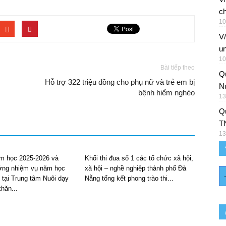
ch
10
V
un
10
Bài tiếp theo
Q
Hỗ trợ 322 triệu đồng cho phụ nữ và trẻ em bị
Nu
bệnh hiểm nghèo
13
Qu
T
13
m học 2025-2026 và
Khối thi đua số 1 các tổ chức xã hội,
ng nhiệm vụ năm học
xã hội – nghề nghiệp thành phố Đà
 tại Trung tâm Nuôi dạy
Nẵng tổng kết phong trào thi...
hăn...