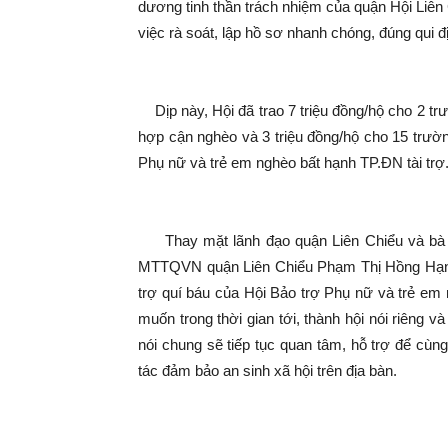
dương tinh thần trách nhiệm của quận Hội Liên 
việc rà soát, lập hồ sơ nhanh chóng, đúng qui đ
Dịp này, Hội đã trao 7 triệu đồng/hộ cho 2 tr
hợp cận nghèo và 3 triệu đồng/hộ cho 15 trườ
Phụ nữ và trẻ em nghèo bất hạnh TP.ĐN tài trợ
Thay mặt lãnh đạo quận Liên Chiểu và bà c
MTTQVN quận Liên Chiểu Phạm Thị Hồng Hạnh
trợ quí báu của Hội Bảo trợ Phụ nữ và trẻ em
muốn trong thời gian tới, thành hội nói riêng
nói chung sẽ tiếp tục quan tâm, hỗ trợ để cùn
tác đảm bảo an sinh xã hội trên địa bàn.