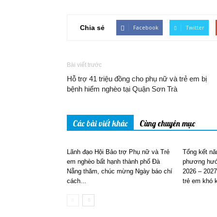
Chia sẻ
Facebook
Twitter
Bài viết trước
Hỗ trợ 41 triệu đồng cho phụ nữ và trẻ em bị
bệnh hiểm nghèo tại Quận Sơn Trà
Các bài viết khác
Cùng chuyên mục
Lãnh đạo Hội Bảo trợ Phụ nữ và Trẻ
Tổng kết nă
em nghèo bất hạnh thành phố Đà
phương hướ
Nẵng thăm, chúc mừng Ngày báo chí
2026 – 2027
cách...
trẻ em khó k