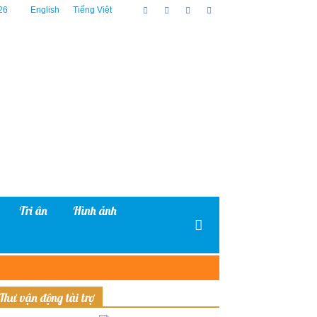
26
English
Tiếng Việt
Tri ân
Hình ảnh
Thư vận động tài trợ