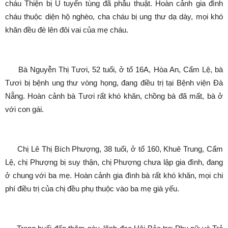
cháu Thiện bị U tuyến tùng đã phẫu thuật. Hoàn cảnh gia đình
cháu thuộc diện hộ nghèo, cha cháu bị ung thư dạ dày, mọi khó
khăn đều đè lên đôi vai của mẹ cháu.
Bà Nguyễn Thị Tươi, 52 tuổi, ở tổ 16A, Hòa An, Cẩm Lệ, bà
Tươi bị bệnh ung thư vòng họng, đang điều trị tại Bệnh viện Đà
Nẵng. Hoàn cảnh bà Tươi rất khó khăn, chồng bà đã mất, bà ở
với con gái.
Chị Lê Thị Bích Phượng, 38 tuổi, ở tổ 160, Khuê Trung, Cẩm
Lệ, chị Phượng bị suy thận, chị Phượng chưa lập gia đình, đang
ở chung với ba mẹ. Hoàn cảnh gia đình bà rất khó khăn, mọi chi
phí điều trị của chị đều phụ thuộc vào ba mẹ già yếu.