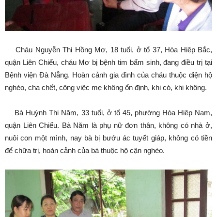
Cháu Nguyễn Thị Hồng Mơ, 18 tuổi, ở tổ 37, Hòa Hiệp Bắc,
quận Liên Chiểu, cháu Mơ bị bệnh tim bẩm sinh, đang điều trị tại
Bệnh viện Đà Nẵng. Hoàn cảnh gia đình của cháu thuộc diện hộ
nghèo, cha chết, công việc mẹ không ổn định, khi có, khi không.
Bà Huỳnh Thị Năm, 33 tuổi, ở tổ 45, phường Hòa Hiệp Nam,
quận Liên Chiểu. Bà Năm là phụ nữ đơn thân, không có nhà ở,
nuôi con một mình, nay bà bị bướu ác tuyết giáp, không có tiền
để chữa trị, hoàn cảnh của bà thuộc hộ cận nghèo.