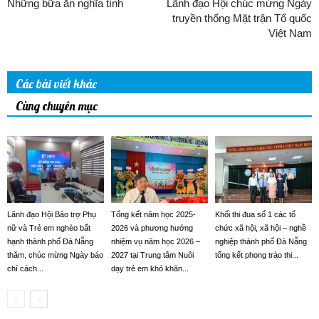
Những bữa ăn nghĩa tình
Lãnh đạo Hội chúc mừng Ngày
truyền thống Mặt trận Tổ quốc
Việt Nam
Các bài viết khác
Cùng chuyên mục
Lãnh đạo Hội Bảo trợ Phụ
Tổng kết năm học 2025-
Khối thi đua số 1 các tổ
nữ và Trẻ em nghèo bất
2026 và phương hướng
chức xã hội, xã hội – nghề
hạnh thành phố Đà Nẵng
nhiệm vụ năm học 2026 –
nghiệp thành phố Đà Nẵng
thăm, chúc mừng Ngày báo
2027 tại Trung tâm Nuôi
tổng kết phong trào thi...
chí cách...
dạy trẻ em khó khăn...