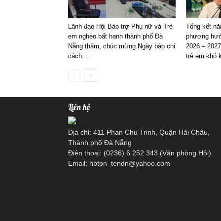
Lãnh đạo Hội Bảo trợ Phụ nữ và Trẻ
Tổng kết nă
em nghèo bất hạnh thành phố Đà
phương hướ
Nẵng thăm, chúc mừng Ngày báo chí
2026 – 2027
cách...
trẻ em khó k
Liên hệ
Địa chỉ: 411 Phan Chu Trinh, Quận Hải Châu,
Thành phố Đà Nẵng
Điện thoại: (0236) 6 252 343 (Văn phòng Hội)
Email: hbtpn_tendn@yahoo.com