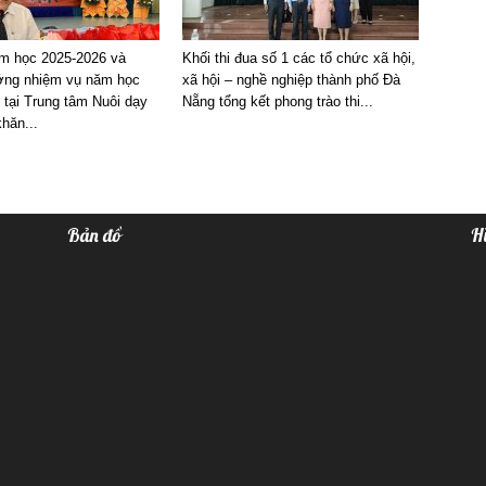
m học 2025-2026 và
Khối thi đua số 1 các tổ chức xã hội,
ng nhiệm vụ năm học
xã hội – nghề nghiệp thành phố Đà
 tại Trung tâm Nuôi dạy
Nẵng tổng kết phong trào thi...
hăn...
Bản đồ
H