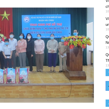
V/
ch
10
V
un
10
Q
Nu
13
Qu
T
13