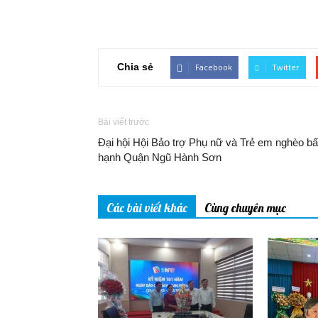
Chia sẻ
Facebook
Twitter
Bài viết trước
Đại hội Hội Bảo trợ Phụ nữ và Trẻ em nghèo bấ
hạnh Quận Ngũ Hành Sơn
Các bài viết khác
Cùng chuyên mục