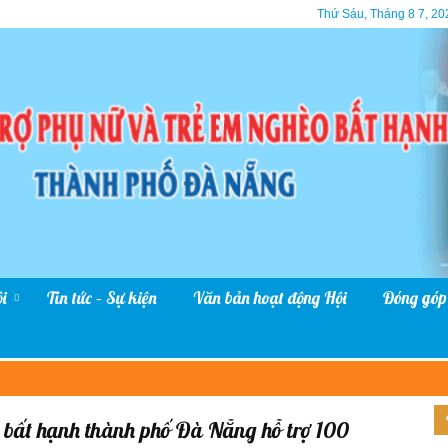
Thứ Sáu, Tháng 8 7, 20
i
Tin tức – Sự kiện
Văn bản hoạt động Hội
Đóng góp
o bất hạnh thành phố Đà Nẵng hỗ trợ 100