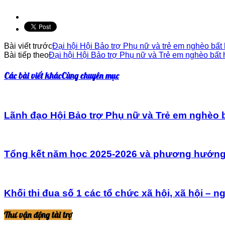
Bài viết trước
Đại hội Hội Bảo trợ Phụ nữ và trẻ em nghèo bấ
Bài tiếp theo
Đại hội Hội Bảo trợ Phụ nữ và Trẻ em nghèo bấ
Các bài viết khác
Cùng chuyên mục
Lãnh đạo Hội Bảo trợ Phụ nữ và Trẻ em nghèo 
Tổng kết năm học 2025-2026 và phương hướng n
Khối thi đua số 1 các tổ chức xã hội, xã hội – 
Thư vận động tài trợ