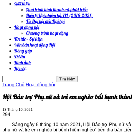
Giới thiệu
Quá trình hình thành và phát triển
Điều lệ Hội nhiệm kỳ III (2016-2021)
Từ Đại hội đến Đại hội
Hoạt động hội
Chương trình hoạt động
Tin tức – Sự kiện
Văn bản hoạt động Hội
Đóng góp
Tri ân
Hình ảnh
Liên hệ
Trang Chủ
Hoạt động hội
Hội Bảo trợ Phụ nữ và trẻ em nghèo bất hạnh thàn
13 Tháng 10, 2021
294
Sáng ngày 8 tháng 10 năm 2021, Hội Bảo trợ Phụ nữ và tr
phụ nữ và trẻ em nghèo bị bệnh hiểm nghèo” trên địa bàn Liên