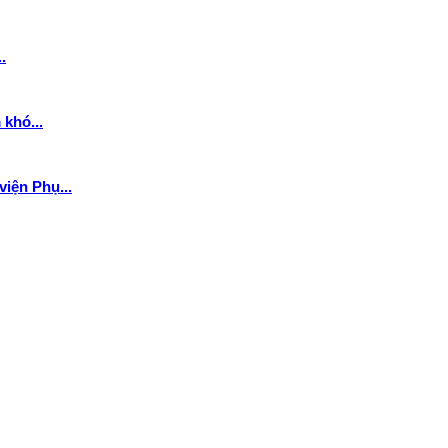
.
khó...
iện Phụ...