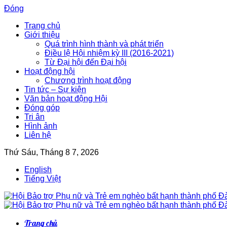
Đóng
Trang chủ
Giới thiệu
Quá trình hình thành và phát triển
Điều lệ Hội nhiệm kỳ III (2016-2021)
Từ Đại hội đến Đại hội
Hoạt động hội
Chương trình hoạt động
Tin tức – Sự kiện
Văn bản hoạt động Hội
Đóng góp
Tri ân
Hình ảnh
Liên hệ
Thứ Sáu, Tháng 8 7, 2026
English
Tiếng Việt
Trang chủ