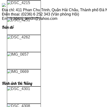
Địa chỉ: 411 Phan Chu Trinh, Quận Hải Châu, Thành phố Đà
Điện thoại: (0236) 6 252 343 (Văn phòng Hội)
Email: hbtpn_tendn@yahoo.com
Bản đồ
Hình ảnh Đà Nẵng