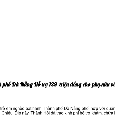
h phố Đà Nẵng Hỗ trợ 129 triệu đồng cho phụ nữu v
ẻ em nghèo bất hạnh Thành phố Đà Nẵng phối hợp với quận Hộ
 Chiểu. Dịp này, Thành Hội đã trao kinh phí hỗ trợ khám, chữa b