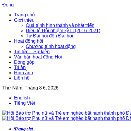
Đóng
Trang chủ
Giới thiệu
Quá trình hình thành và phát triển
Điều lệ Hội nhiệm kỳ III (2016-2021)
Từ Đại hội đến Đại hội
Hoạt động hội
Chương trình hoạt động
Tin tức – Sự kiện
Văn bản hoạt động Hội
Đóng góp
Tri ân
Hình ảnh
Liên hệ
Thứ Năm, Tháng 8 6, 2026
English
Tiếng Việt
Trang chủ