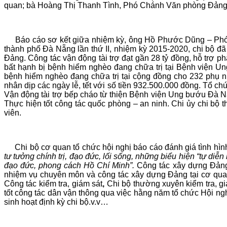
quan; bà Hoàng Thị Thanh Tình, Phó Chánh Văn phòng Đảng 
Báo cáo sơ kết giữa nhiệm kỳ, ông Hồ Phước Dũng – Phó Bí
thành phố Đà Nẵng lần thứ II, nhiệm kỳ 2015-2020, chi bộ đ
Đảng. Công tác vận động tài trợ đạt gần 28 tỷ đồng, hỗ trợ 
bất hạnh bị bệnh hiểm nghèo đang chữa trị tại Bệnh viện Un
bệnh hiểm nghèo đang chữa trị tại cộng đồng cho 232 phụ nữ
nhân dịp các ngày lễ, tết với số tiền 932.500.000 đồng. Tổ c
Vận động tài trợ bếp cháo từ thiện Bệnh viện Ung bướu Đà Nẵ
Thực hiện tốt công tác quốc phòng – an ninh. Chi ủy chi bộ 
viên.
Chi bộ cơ quan tổ chức hội nghị báo cáo đánh giá tình hình 
tư tưởng chính trị, đạo đức, lối sống, những biểu hiện “tự diễn
đạo đức, phong cách Hồ Chí Minh”.
Công tác xây dựng Đảng, 
nhiệm vụ chuyên môn và công tác xây dựng Đảng tại cơ quan 
Công tác kiểm tra, giám sát
,
Chi bộ thường xuyên kiểm tra, gi
tốt công tác dân vận thông qua việc hằng năm tổ chức Hội ngh
sinh hoạt định kỳ chi bộ.v.v…