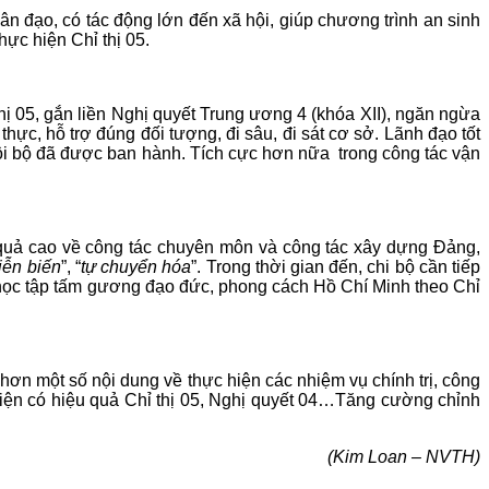
 đạo, có tác động lớn đến xã hội, giúp chương trình an sinh
ực hiện Chỉ thị 05.
ị 05, gắn liền Nghị quyết Trung ương 4 (khóa XII), ngăn ngừa
hực, hỗ trợ đúng đối tượng, đi sâu, đi sát cơ sở. Lãnh đạo tốt
 nội bộ đã được ban hành. Tích cực hơn nữa trong công tác vận
uả cao về công tác chuyên môn và công tác xây dựng Đảng,
iễn biến
”, “
tự chuyển hóa
”. Trong thời gian đến, chi bộ cần tiếp
c học tập tấm gương đạo đức, phong cách Hồ Chí Minh theo Chỉ
hơn một số nội dung về thực hiện các nhiệm vụ chính trị, công
hiện có hiệu quả Chỉ thị 05, Nghị quyết 04…Tăng cường chỉnh
(Kim Loan – NVTH)