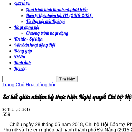
Giới thiệu
Quá trình hình thành và phát triển
Điều lệ Hội nhiệm kỳ III (2016-2021)
Từ Đại hội đến Đại hội
Hoạt động hội
Chương trình hoạt động
Tin tức – Sự kiện
Văn bản hoạt động Hội
Đóng góp
Tri ân
Hình ảnh
Liên hệ
Trang Chủ
Hoạt động hội
Sơ kết giữa nhiệm kỳ thực hiện Nghị quyết Chi bộ
30 Tháng 5, 2018
559
Chiều ngày 28 tháng 05 năm 2018, Chi bộ Hội Bảo trợ Phụ 
Phụ nữ và Trẻ em nghèo bất hạnh thành phố Đà Nẵng (2015-2