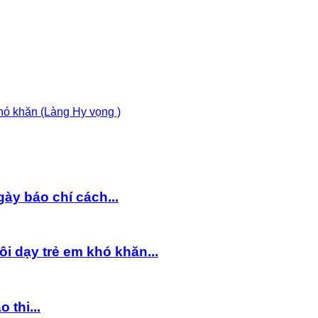
hó khăn (Làng Hy vọng )
y báo chí cách...
 dạy trẻ em khó khăn...
 thi...