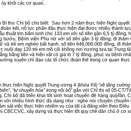
ủy khối các cơ quan.
 thư Chi bộ cho biết: Sau hơn 2 năm thực hiện Nghị quyết Đ
ã đoàn kết, nỗ lực phấn đấu thực hiện đạt được nhiều thành tự
phẫu thuật tim bẩm sinh cho 133 em với số tiền gần 6,5 tỷ đồn
g bướu, Bệnh viện Phụ nữ với số tiền gần 3 tỷ đồng; đi thăm
 và trẻ em nghèo bất hạnh, số tiền 646.000.000 đồng, đi thă
hức nuôi dạy 120 trẻ em mồ côi không nơi nương tựa tại Trung t
ng bằng tiền và hiện vật có giá trị 7 tỷ đồng, phục vụ bệnh nh
thường xuyên chỉ đạo các tổ chức đoàn thể trong cơ quan thực h
thực hiện Nghị quyết Trung ương 4 (khóa XII) “
về tăng cường 
 biến”, “tự chuyển hóa” trong nội bộ
” gắn với Chỉ thị số 05-CT/T
Chi bộ đã triển khai tốt sinh hoạt chuyên đề hàng quý/lần. 
với nhiều hình thức đa dạng như : nghe nói chuyện chuyên đề,
ám sát việc thực hiện nhiệm vụ của tất cả đảng viên theo Điều
ị CBCCVC, xây dựng và thực hiện tốt quy chế dân chủ ở cơ sở, 