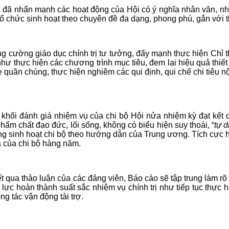
ã nhấn mạnh các hoạt động của Hội có ý nghĩa nhân văn, nhân
ổ chức sinh hoạt theo chuyên đề đa dạng, phong phú, gắn với th
 cường giáo dục chính trị tư tưởng, đẩy mạnh thực hiện Chỉ th
hư thực hiện các chương trình mục tiêu, đem lại hiệu quả thiết t
e quần chúng, thực hiện nghiêm các qui định, qui chế chi tiêu
ối đánh giá nhiệm vụ của chi bộ Hội nửa nhiệm kỳ đạt kết q
hẩm chất đạo đức, lối sống, không có biểu hiện suy thoái, “
tự d
 lượng sinh hoạt chi bộ theo hướng dẫn của Trung ương. Tích cự
a của chi bộ hàng năm.
t qua thảo luận của các đảng viên, Báo cáo sẽ tập trung làm rõ 
lực hoàn thành suất sắc nhiệm vụ chính trị như tiếp tục thực 
g tác vận động tài trợ.