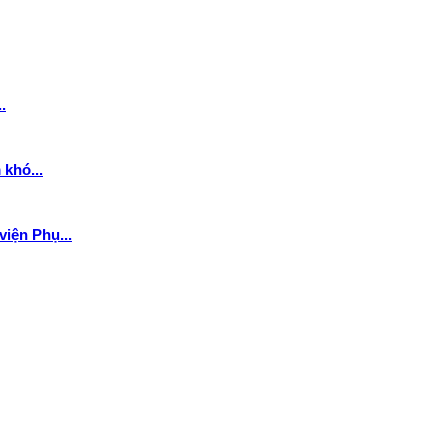
.
khó...
iện Phụ...