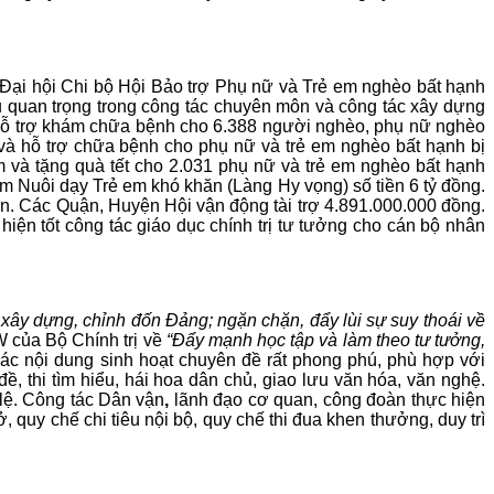
ại hội Chi bộ Hội Bảo trợ Phụ nữ và Trẻ em nghèo bất hạnh
u quan trọng trong công tác chuyên môn và công tác xây dựng
g, hỗ trợ khám chữa bệnh cho 6.388 người nghèo, phụ nữ nghèo
 và hỗ trợ chữa bệnh cho phụ nữ và trẻ em nghèo bất hạnh bị
m và tặng quà tết cho 2.031 phụ nữ và trẻ em nghèo bất hạnh
âm Nuôi dạy Trẻ em khó khăn (Làng Hy vọng) số tiền 6 tỷ đồng.
ân. Các Quận, Huyện Hội vận động tài trợ 4.891.000.000 đồng.
iện tốt công tác giáo dục chính trị tư tưởng cho cán bộ nhân
xây dựng, chỉnh đốn Đảng; ngặn chặn, đẩy lùi sự suy thoái về
W của Bộ Chính trị về
“Đẩy mạnh học tập và làm theo tư tưởng,
Các nội dung sinh hoạt chuyên đề rất phong phú, phù hợp với
 thi tìm hiểu, hái hoa dân chủ, giao lưu văn hóa, văn nghệ.
 lệ. Công tác Dân vận
,
lãnh đạo cơ quan, công đoàn thực hiện
quy chế chi tiêu nội bộ, quy chế thi đua khen thưởng, duy trì