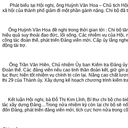
Phát biểu tại Hội nghị, ông Huỳnh Văn Hoa – Chủ tịch Hội đ
xã hội của thành phố giảm đi một phần gánh nặng. Chi bộ đã t
Ông Huỳnh Văn Hoa đề nghị trong thời gian tới : Chi bộ tăng
hiệu quả suy thoái đạo đức, lối sống. Các nhiệm vụ của Hội, n
công tác đoàn thể, phát triển Đảng viên mới. Cấp ủy lắng ngh
động tài trợ.
Ông Trần Văn Hiền, Chủ nhiệm Ủy ban Kiểm tra Đảng ủy kh
Đoàn thể. Các đảng viên nêu cao tinh thần đoàn kết, giữ gìn p
tục thực hiện tốt nhiệm vụ chính trị còn lại. Nâng cao chất
thị 29 của Thành ủy. Xây dựng kế hoạch chương trình kiểm tr
Kết luận Hội nghị, bà Đỗ Thị Kim Lĩnh, Bí thư chi bộ cho biế
tác xây dựng Đảng…Trong nửa nhiệm kỳ còn lại chi bộ sẽ nổ 
đốn Đảng, phát triển đảng viên mới, tích cực hơn nửa trong côn