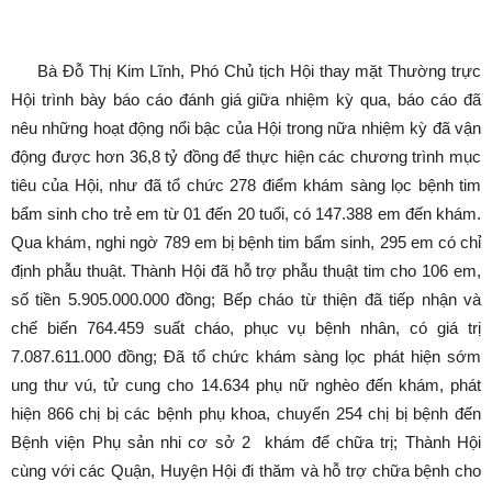
Bà Đỗ Thị Kim Lĩnh, Phó Chủ tịch Hội thay mặt Thường trực
Hội trình bày báo cáo đánh giá giữa nhiệm kỳ qua, báo cáo đã
nêu những hoạt động nổi bậc của Hội trong nữa nhiệm kỳ đã vận
động được hơn 36,8 tỷ đồng để thực hiện các chương trình mục
tiêu của Hội, như đã tổ chức 278 điểm khám sàng lọc bệnh tim
bẩm sinh cho trẻ em từ 01 đến 20 tuổi, có 147.388 em đến khám.
Qua khám, nghi ngờ 789 em bị bệnh tim bẩm sinh, 295 em có chỉ
định phẫu thuật. Thành Hội đã hỗ trợ phẫu thuật tim cho 106 em,
số tiền 5.905.000.000 đồng; Bếp cháo từ thiện đã tiếp nhận và
chế biến 764.459 suất cháo, phục vụ bệnh nhân, có giá trị
7.087.611.000 đồng; Đã tổ chức khám sàng lọc phát hiện sớm
ung thư vú, tử cung cho 14.634 phụ nữ nghèo đến khám, phát
hiện 866 chị bị các bệnh phụ khoa, chuyển 254 chị bị bệnh đến
Bệnh viện Phụ sản nhi cơ sở 2 khám để chữa trị; Thành Hội
cùng với các Quận, Huyện Hội đi thăm và hỗ trợ chữa bệnh cho