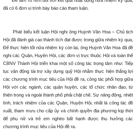
Để làm rõ hơn đối với kết quả hoạt động nửa nhiệm kỳ qua,
đã có 6 đơn vị trình bày báo cáo tham luận.
Phát biểu kết luận Hội nghị ông Huỳnh Văn Hoa – Chủ tịch
Hội đã đánh giá cao thành tích đạt được trong giữa nhiệm kỳ qua,
Để thực hiện tốt nữa nhiệm kỳ còn lại, ông Huỳnh Văn Hoa đã đề
nghị các Quận, Huyện Hội, các đơn vị trực thuộc Hội và toàn thể
CBNV Thành Hội triển khai một số công tác trọng tâm như: Tiếp
tục vận động tài trợ xây dựng quỹ Hội nhằm thực hiện thắng lợi
các chương trình mục tiêu của Hội đề ra, công tác phối hợp giữa
Hội với các ngành, các quận huyện, các tổ chức nhân đạo, từ
thiện trong và ngoài thành phố phải chặt chẽ. Sự năng động, nhiệt
tình, trách nhiệm của các Quận, Huyện Hội, nhất là công tác đề
xuất, tham mưu cho cấp ủy và chính quyền địa phương kịp thời
để phụ nữ và trẻ em nghèo bất hạnh được thụ hưởng các
chương trình mục tiêu của Hội đề ra.