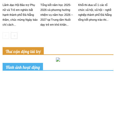
Lãnh đạo Hội Bảo trợ Phụ
Tổng kết năm học 2025-
Khối thi đua số 1 các tổ
nữ và Trẻ em nghèo bất
2026 và phương hướng
chức xã hội, xã hội – nghề
hạnh thành phố Đà Nẵng
nhiệm vụ năm học 2026 –
nghiệp thành phố Đà Nẵng
thăm, chúc mừng Ngày báo
2027 tại Trung tâm Nuôi
tổng kết phong trào thi...
chí cách...
dạy trẻ em khó khăn...
Thư vận động tài trợ
Hình ảnh hoạt động