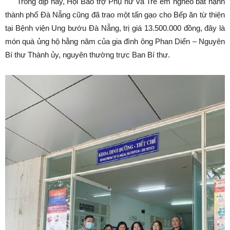
Trong dịp này, Hội Bảo trợ Phụ nữ và Trẻ em nghèo bất hạnh
thành phố Đà Nẵng cũng đã trao một tấn gạo cho Bếp ăn từ thiện
tại Bệnh viện Ung bướu Đà Nẵng, trị giá 13.500.000 đồng, đây là
món quà ủng hộ hằng năm của gia đình ông Phan Diển – Nguyên
Bí thư Thành ủy, nguyên thường trực Ban Bí thư.