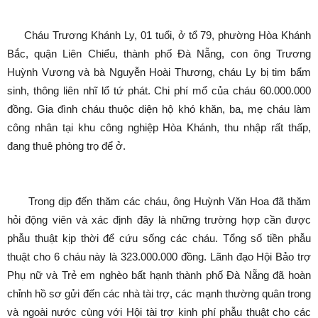
Cháu Trương Khánh Ly, 01 tuổi, ở tổ 79, phường Hòa Khánh
Bắc, quận Liên Chiểu, thành phố Đà Nẵng, con ông Trương
Huỳnh Vương và bà Nguyễn Hoài Thương, cháu Ly bị tim bẩm
sinh, thông liên nhĩ lổ tứ phát. Chi phí mổ của cháu 60.000.000
đồng. Gia đình cháu thuộc diện hộ khó khăn, ba, mẹ cháu làm
công nhân tại khu công nghiệp Hòa Khánh, thu nhập rất thấp,
đang thuê phòng trọ để ở.
Trong dịp đến thăm các cháu, ông Huỳnh Văn Hoa đã thăm
hỏi động viên và xác định đây là những trường hợp cần được
phẫu thuật kịp thời để cứu sống các cháu. Tổng số tiền phẫu
thuật cho 6 cháu này là 323.000.000 đồng. Lãnh đạo Hội Bảo trợ
Phụ nữ và Trẻ em nghèo bất hạnh thành phố Đà Nẵng đã hoàn
chỉnh hồ sơ gửi đến các nhà tài trợ, các mạnh thường quân trong
và ngoài nước cùng với Hội tài trợ kinh phí phẫu thuật cho các