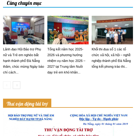
Cùng chuyên mục
Lãnh đạo Hội Bảo trợ Phụ
Tổng kết năm học 2025-
Khối thi đua số 1 các tổ
nữ và Trẻ em nghèo bất
2026 và phương hướng
chức xã hội, xã hội – nghề
hạnh thành phố Đà Nẵng
nhiệm vụ năm học 2026 –
nghiệp thành phố Đà Nẵng
thăm, chúc mừng Ngày báo
2027 tại Trung tâm Nuôi
tổng kết phong trào thi...
chí cách...
dạy trẻ em khó khăn...
Thư vận động tài trợ