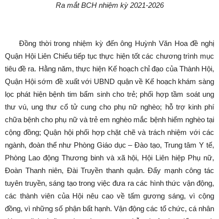
Ra mắt BCH nhiệm kỳ 2021-2026
Đồng thời trong nhiệm kỳ đến ông Huỳnh Văn Hoa đề nghị
Quận Hội Liên Chiểu tiếp tục thực hiện tốt các chương trình mục
tiêu đề ra. Hằng năm, thực hiện Kế hoạch chỉ đạo của Thành Hội,
Quận Hội sớm đề xuất với UBND quận về Kế hoạch khám sàng
lọc phát hiện bệnh tim bẩm sinh cho trẻ; phối hợp tầm soát ung
thư vú, ung thư cổ tử cung cho phụ nữ nghèo; hỗ trợ kinh phí
chữa bệnh cho phụ nữ và trẻ em nghèo mắc bệnh hiểm nghèo tại
cộng đồng; Quận hội phối hợp chặt chẽ và trách nhiệm với các
ngành, đoàn thể như Phòng Giáo dục – Đào tạo, Trung tâm Y tế,
Phòng Lao động Thương binh và xã hội, Hội Liên hiệp Phụ nữ,
Đoàn Thanh niên, Đài Truyền thanh quận. Đẩy mạnh công tác
tuyên truyền, sáng tạo trong việc đưa ra các hình thức vận động,
các thành viên của Hội nêu cao về tấm gương sáng, vì cộng
đồng, vì những số phận bất hạnh. Vận động các tổ chức, cá nhân