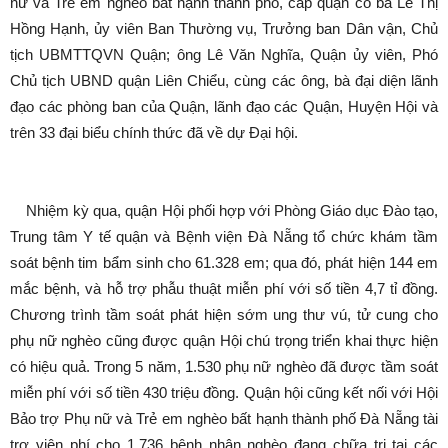
nữ và Trẻ em nghèo bất hạnh thành phố, cấp quận có bà Lê Thị
Hồng Hạnh, ủy viên Ban Thường vụ, Trưởng ban Dân vận, Chủ
tịch UBMTTQVN Quận; ông Lê Văn Nghĩa, Quận ủy viên, Phó
Chủ tịch UBND quận Liên Chiểu, cùng các ông, bà đại diện lãnh
đạo các phòng ban của Quận, lãnh đạo các Quận, Huyện Hội và
trên 33 đại biểu chính thức đã về dự Đại hội.
Nhiệm kỳ qua, quận Hội phối hợp với Phòng Giáo dục Đào tạo,
Trung tâm Y tế quận và Bệnh viện Đà Nẵng tổ chức khám tầm
soát bệnh tim bẩm sinh cho 61.328 em; qua đó, phát hiện 144 em
mắc bệnh, và hỗ trợ phẫu thuật miễn phí với số tiền 4,7 tỉ đồng.
Chương trình tầm soát phát hiện sớm ung thư vú, tử cung cho
phụ nữ nghèo cũng được quận Hội chú trọng triển khai thực hiện
có hiệu quả. Trong 5 năm, 1.530 phụ nữ nghèo đã được tầm soát
miễn phí với số tiền 430 triệu đồng. Quận hội cũng kết nối với Hội
Bảo trợ Phụ nữ và Trẻ em nghèo bất hạnh thành phố Đà Nẵng tài
trợ viện phí cho 1.736 bệnh nhân nghèo đang chữa trị tại các