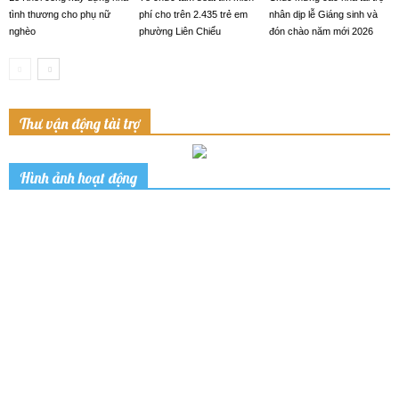
tình thương cho phụ nữ
phí cho trên 2.435 trẻ em
nhân dịp lễ Giáng sinh và
nghèo
phường Liên Chiểu
đón chào năm mới 2026
Thư vận động tài trợ
Hình ảnh hoạt động