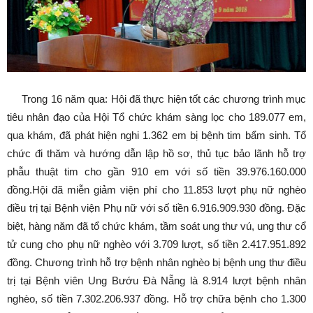
Trong 16 năm qua: Hội đã thực hiện tốt các chương trình mục
tiêu nhân đạo của Hội Tổ chức khám sàng lọc cho 189.077 em,
qua khám, đã phát hiện nghi 1.362 em bị bệnh tim bẩm sinh. Tổ
chức đi thăm và hướng dẫn lập hồ sơ, thủ tục bảo lãnh hỗ trợ
phẫu thuật tim cho gần 910 em với số tiền 39.976.160.000
đồng.Hội đã miễn giảm viện phí cho 11.853 lượt phụ nữ nghèo
điều trị tại Bệnh viện Phụ nữ với số tiền 6.916.909.930 đồng. Đặc
biệt, hàng năm đã tổ chức khám, tầm soát ung thư vú, ung thư cổ
tử cung cho phụ nữ nghèo với 3.709 lượt, số tiền 2.417.951.892
đồng. Chương trình hỗ trợ bệnh nhân nghèo bị bệnh ung thư điều
trị tại Bệnh viên Ung Bướu Đà Nẵng là 8.914 lượt bệnh nhân
nghèo, số tiền 7.302.206.937 đồng. Hỗ trợ chữa bệnh cho 1.300