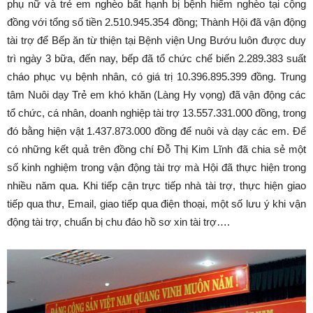
phụ nữ và trẻ em nghèo bất hạnh bị bệnh hiểm nghèo tại cộng
đồng với tổng số tiền 2.510.945.354 đồng; Thành Hội đã vận động
tài trợ để Bếp ăn từ thiện tại Bệnh viện Ung Bướu luôn được duy
trì ngày 3 bữa, đến nay, bếp đã tổ chức chế biến 2.289.383 suất
cháo phục vụ bệnh nhân, có giá trị 10.396.895.399 đồng. Trung
tâm Nuôi dạy Trẻ em khó khăn (Làng Hy vọng) đã vận động các
tổ chức, cá nhân, doanh nghiệp tài trợ 13.557.331.000 đồng, trong
đó bằng hiện vật 1.437.873.000 đồng để nuôi và dạy các em. Để
có những kết quả trên đồng chí Đỗ Thị Kim Lĩnh đã chia sẻ một
số kinh nghiệm trong vận động tài trợ mà Hội đã thực hiện trong
nhiều năm qua. Khi tiếp cận trực tiếp nhà tài trợ, thực hiện giao
tiếp qua thư, Email, giao tiếp qua điện thoại, một số lưu ý khi vận
động tài trợ, chuẩn bị chu đáo hồ sơ xin tài trợ….