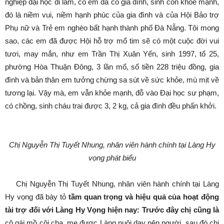
nghiệp đại học đi làm, có em đã có gia đình, sinh con khỏe mạnh,
đó là niềm vui, niềm hạnh phúc của gia đình và của Hội Bảo trợ
Phụ nữ và Trẻ em nghèo bất hạnh thành phố Đà Nẵng. Tôi mong
sao, các em đã được Hội hỗ trợ mổ tim sẽ có một cuộc đời vui
tươi, may mắn, như em Trần Thị Xuân Yến, sinh 1997, tổ 25,
phường Hòa Thuận Đông, 3 lần mổ, số tiền 228 triệu đồng, gia
đình và bản thân em tưởng chừng sa sút về sức khỏe, mù mịt về
tương lại. Vậy mà, em vẫn khỏe mạnh, đỗ vào Đại học sư phạm,
có chồng, sinh cháu trai được 3, 2 kg, cả gia đình đều phấn khởi.
Chị Nguyễn Thị Tuyết Nhung, nhân viên hành chính tại Làng Hy
vọng phát biểu
Chị Nguyễn Thị Tuyết Nhung, nhân viên hành chính tại Làng
Hy vọng đã bày tỏ
tầm quan trọng và hiệu quả của hoạt động
tài trợ đối với Làng Hy Vọng hiện nay: Trước đây chị cũng là
cô gái mồ côi cha, mẹ được Làng nuôi dạy nên người, sau đó chị