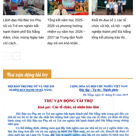
Lãnh đạo Hội Bảo trợ Phụ
Tổng kết năm học 2025-
Khối thi đua số 1 các tổ
nữ và Trẻ em nghèo bất
2026 và phương hướng
chức xã hội, xã hội – nghề
hạnh thành phố Đà Nẵng
nhiệm vụ năm học 2026 –
nghiệp thành phố Đà Nẵng
thăm, chúc mừng Ngày báo
2027 tại Trung tâm Nuôi
tổng kết phong trào thi...
chí cách...
dạy trẻ em khó khăn...
Thư vận động tài trợ