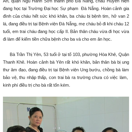
An, quận Ngũ Hành Sơn thành phố Đà Nẵng, cháu Huyền hiện
đang học tại Trường Đại học Sự phạm Đà Nẵng. Hoàn cảnh gia
đình của cháu hết sức khó khăn, ba cháu bị bệnh tim, hở van 2
lá, đang điều trị tại Bệnh viện Đà Nẵng, mẹ cháu bỏ đi khi cháu 12
tuổi, em trai cháu đang học cấp II. Bản thân cháu vừa đi học vừa
đi làm để kiếm tiền chữa bệnh cho ba và cho em ăn học.
Bà Trần Thị Yên, 53 tuổi ở tại tổ 103, phường Hòa Khê, Quận
Thanh Khê. Hoàn cảnh bà Yên rất khó khăn, bản thân bà bị ung
thư âm đạo, đang điều trị tại Bệnh viện Ung bướu, chồng bà làm
bảo vệ, thu nhập thấp, con trai bà ra trường chưa có việc làm,
kinh phí điều trị cho bà rất tốn kém.