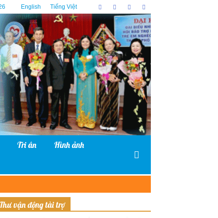
26
English
Tiếng Việt
Tri ân
Hình ảnh
Thư vận động tài trợ