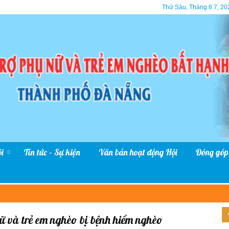
Thứ Sáu, Tháng 8 7, 20
i
Tin tức – Sự kiện
Văn bản hoạt động Hội
Đóng góp
 và trẻ em nghèo bị bệnh hiểm nghèo