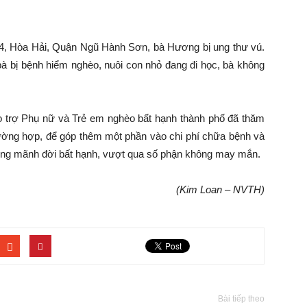
, Hòa Hải, Quận Ngũ Hành Sơn, bà Hương bị ung thư vú.
bà bị bệnh hiểm nghèo, nuôi con nhỏ đang đi học, bà không
trợ Phụ nữ và Trẻ em nghèo bất hạnh thành phố đã thăm
trường hợp, để góp thêm một phần vào chi phí chữa bệnh và
hững mãnh đời bất hạnh, vượt qua số phận không may mắn.
(Kim Loan – NVTH)
Bài tiếp theo