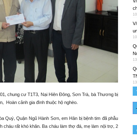
V/
ch
10
V
un
10
Q
Nu
13
Qu
T
13
, chung cư T1T3, Nại Hiên Đông, Sơn Trà, bà Thương bị
ân, Hoàn cảnh gia đình thuộc hộ nghèo.
òa Quý, Quận Ngũ Hành Sơn, em Hân bị bệnh tim đã phẫu
h cháu rất khó khăn. Ba cháu làm thợ đá, mẹ làm nội trợ, 2