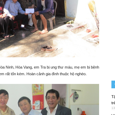
a Ninh, Hòa Vang, em Tra bị ung thư máu, mẹ em bị bệnh
o em rất tốn kém. Hoàn cảnh gia đình thuộc hộ nghèo.
Tặ
tr
13