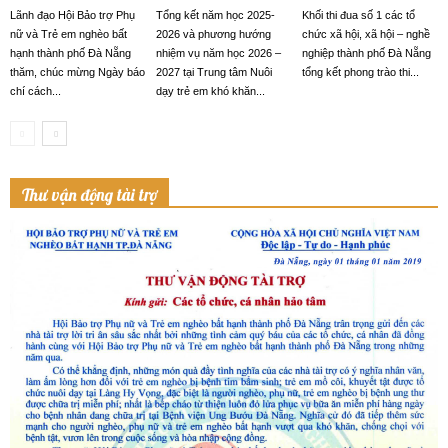
Lãnh đạo Hội Bảo trợ Phụ
Tổng kết năm học 2025-
Khối thi đua số 1 các tổ
nữ và Trẻ em nghèo bất
2026 và phương hướng
chức xã hội, xã hội – nghề
hạnh thành phố Đà Nẵng
nhiệm vụ năm học 2026 –
nghiệp thành phố Đà Nẵng
thăm, chúc mừng Ngày báo
2027 tại Trung tâm Nuôi
tổng kết phong trào thi...
chí cách...
dạy trẻ em khó khăn...
Thư vận động tài trợ