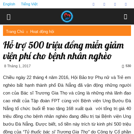
English
Tiếng Việt
Trang Chủ
Hoạt động hội
Hỗ trợ 500 triệu đồng miễn giảm
viện phí cho bệnh nhân nghèo
8 Tháng 1, 2017
530
Chiều ngày 22 tháng 4 năm 2016, Hội Bảo trợ Phụ nữ và Trẻ em
nghèo bất hạnh thành phố Đà Nẵng đã vận động những người
con của Bác sĩ Trương Gia Thọ và cũng là những nhà lãnh đạo
cao nhất của Tập đoàn FPT cùng với Bệnh viện Ung Bướu Đà
Nẵng tổ chức buổi lễ trao tặng 168 xuất quà với tổng trị giá 40
triệu đồng cho bệnh nhân nghèo đang điều trị tại Bệnh viện Ung
bướu Đà Nẵng. Được biết, số tiền này trích từ kinh phí 500 triệu
đồng của
“Tủ thuốc bác sĩ Trương Gia Thọ”
do Công ty Cổ phần