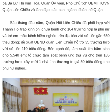
bà Bà Lữ Thị Kim Hoa, Quận Ủy viên, Phó Chủ tịch UBMTTQVN
Quận Liên Chiểu và lãnh đạo các ban, ngành, đoàn thể Quận.
Sáu tháng đầu năm, Quận Hội Liên Chiểu đã phối hợp với
Thành Hội trao kinh phí chữa bệnh cho 164 trường hợp là phụ nữ
và trẻ em mắc bệnh hiểm nghèo trên địa bàn với số tiền gần 650
triệu đồng; đề xuất UBND quận Liên Chiểu hỗ trợ 35 trường hợp
với số tiền 110 triệu đồng. Bên cạnh đó, tầm soát tim bẩm sinh
cho 5.540 em; tổ chức tầm soát bệnh ung thư vú cho trên 185
trường hợp; xây mới 1 nhà tình thương trị giá 50 triệu đồng cho
phụ nữ nghèo…