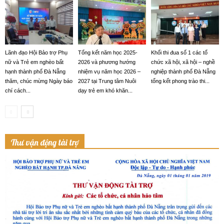
Lãnh đạo Hội Bảo trợ Phụ
Tổng kết năm học 2025-
Khối thi đua số 1 các tổ
nữ và Trẻ em nghèo bất
2026 và phương hướng
chức xã hội, xã hội – nghề
hạnh thành phố Đà Nẵng
nhiệm vụ năm học 2026 –
nghiệp thành phố Đà Nẵng
thăm, chúc mừng Ngày báo
2027 tại Trung tâm Nuôi
tổng kết phong trào thi...
chí cách...
dạy trẻ em khó khăn...
Thư vận động tài trợ