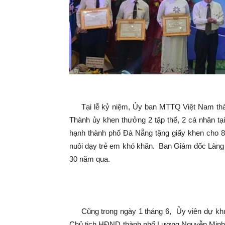
Tại lễ kỷ niệm, Ủy ban MTTQ Việt Nam thàn
Thành ủy khen thưởng 2 tập thể, 2 cá nhân tạ
hạnh thành phố Đà Nẵng tặng giấy khen cho 8 
nuôi dạy trẻ em khó khăn. Ban Giám đốc Làng đ
30 năm qua.
Cũng trong ngày 1 tháng 6, Ủy viên dự khu
Chủ tịch HĐND thành phố Lương Nguyễn Minh Tr