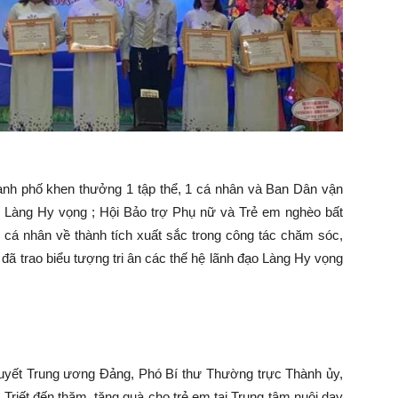
h phố khen thưởng 1 tập thể, 1 cá nhân và Ban Dân vận
i Làng Hy vọng ; Hội Bảo trợ Phụ nữ và Trẻ em nghèo bất
cá nhân về thành tích xuất sắc trong công tác chăm sóc,
ã trao biểu tượng tri ân các thế hệ lãnh đạo Làng Hy vọng
yết Trung ương Đảng, Phó Bí thư Thường trực Thành ủy,
iết đến thăm, tặng quà cho trẻ em tại Trung tâm nuôi dạy