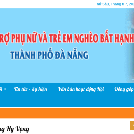
Thứ Sáu, Tháng 8 7, 20
i
Tin tức – Sự kiện
Văn bản hoạt động Hội
Đóng góp
àng Hy Vọng