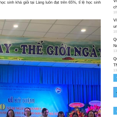
V/
ọc sinh khá giỏi tại Làng luôn đạt trên 65%, tỉ lệ học sinh
ch
10
V
un
10
Q
Nu
13
Qu
T
13