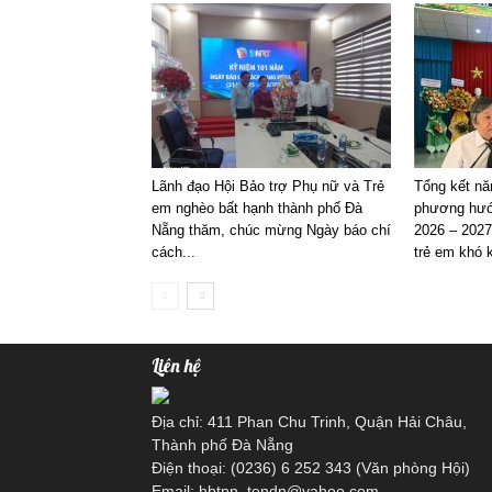
Lãnh đạo Hội Bảo trợ Phụ nữ và Trẻ
Tổng kết nă
em nghèo bất hạnh thành phố Đà
phương hướ
Nẵng thăm, chúc mừng Ngày báo chí
2026 – 2027
cách...
trẻ em khó k
Liên hệ
Địa chỉ: 411 Phan Chu Trinh, Quận Hải Châu,
Thành phố Đà Nẵng
Điện thoại: (0236) 6 252 343 (Văn phòng Hội)
Email: hbtpn_tendn@yahoo.com