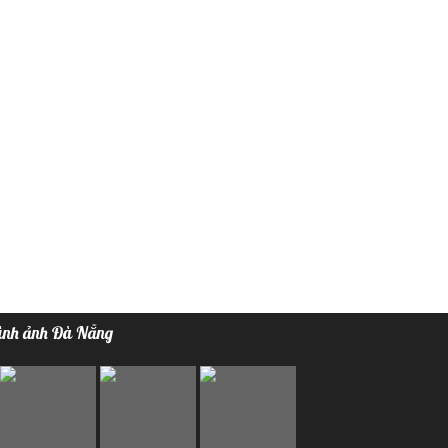
ình ảnh Đà Nẵng