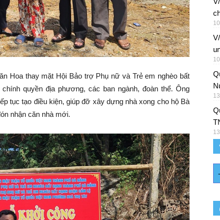
V/
ch
10
V
un
10
Q
Văn Hoa thay mặt Hội Bảo trợ Phụ nữ và Trẻ em nghèo bất
Nu
chính quyền địa phương, các ban ngành, đoàn thể. Ông
13
p tục tạo điều kiện, giúp đỡ xây dựng nhà xong cho hộ Bà
Qu
đón nhận căn nhà mới.
T
13