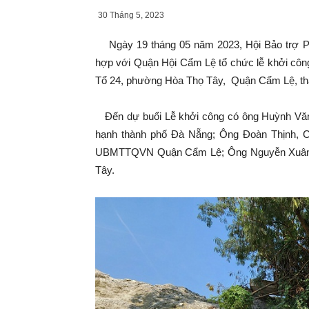
30 Tháng 5, 2023
Ngày 19 tháng 05 năm 2023, Hội Bảo trợ Ph
hợp với Quận Hội Cẩm Lệ tổ chức lễ khởi công
Tổ 24, phường Hòa Thọ Tây, Quận Cẩm Lệ, th
Đến dự buổi Lễ khởi công có ông Huỳnh Văn 
hạnh thành phố Đà Nẵng; Ông Đoàn Thịnh, C
UBMTTQVN Quận Cẩm Lệ; Ông Nguyễn Xuân Đ
Tây.