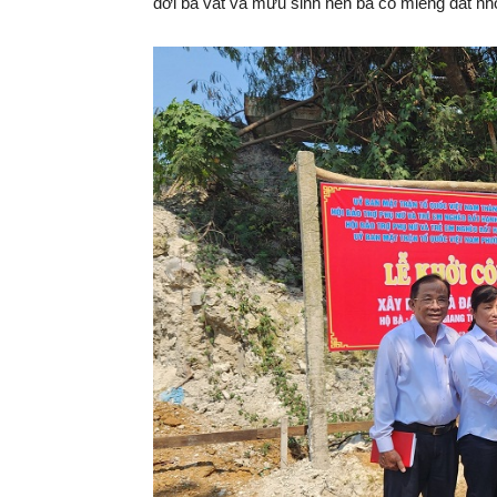
đời bà vất vả mưu sinh nên bà có miếng đất nh