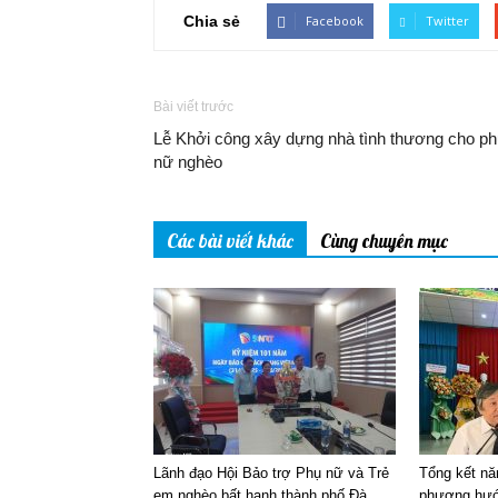
Chia sẻ
Facebook
Twitter
Bài viết trước
Lễ Khởi công xây dựng nhà tình thương cho ph
nữ nghèo
Các bài viết khác
Cùng chuyên mục
Lãnh đạo Hội Bảo trợ Phụ nữ và Trẻ
Tổng kết nă
em nghèo bất hạnh thành phố Đà
phương hướ