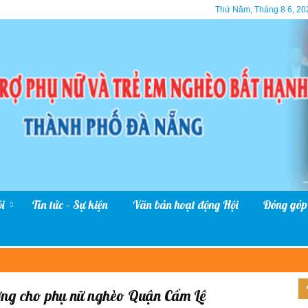
Thứ Năm, Tháng 8 6, 20
i
Tin tức – Sự kiện
Văn bản hoạt động Hội
Đóng góp
ương cho phụ nữ nghèo Quận Cẩm Lệ