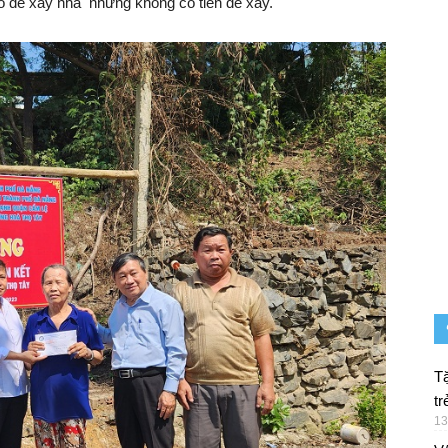
ỏ để xây nhà nhưng không có tiền để xây.
Tặ
tr
13