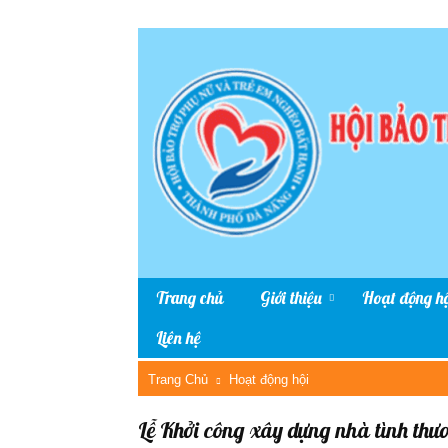
Trang chủ
Giới thiệu
Hoạt động hộ
Liên hệ
Trang Chủ
Hoạt động hội
Lễ Khởi công xây dựng nhà tình th