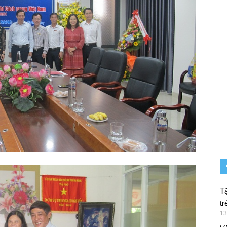
Tặ
tr
13