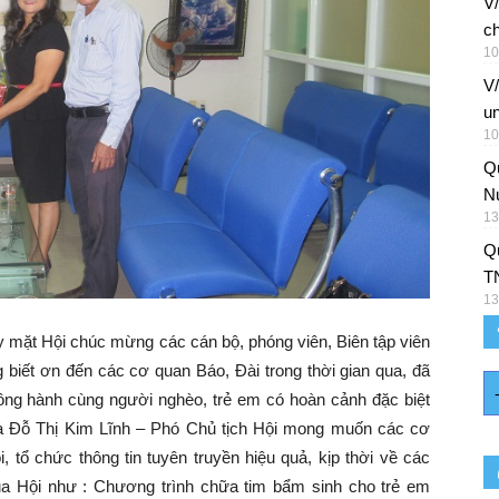
V/
ch
10
V
un
10
Q
Nu
13
Qu
T
13
mặt Hội chúc mừng các cán bộ, phóng viên, Biên tập viên
 biết ơn đến các cơ quan Báo, Đài trong thời gian qua, đã
 đồng hành cùng người nghèo, trẻ em có hoàn cảnh đặc biệt
 bà Đỗ Thị Kim Lĩnh – Phó Chủ tịch Hội mong muốn các cơ
, tổ chức thông tin tuyên truyền hiệu quả, kịp thời về các
ủa Hội như : Chương trình chữa tim bẩm sinh cho trẻ em