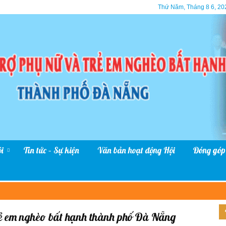
Thứ Năm, Tháng 8 6, 20
i
Tin tức – Sự kiện
Văn bản hoạt động Hội
Đóng góp
rẻ em nghèo bất hạnh thành phố Đà Nẵng