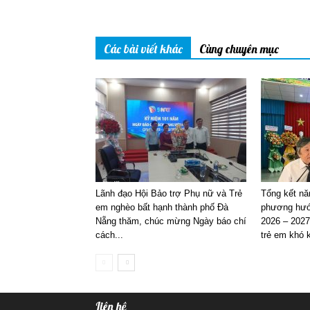
Các bài viết khác
Cùng chuyên mục
Lãnh đạo Hội Bảo trợ Phụ nữ và Trẻ
Tổng kết nă
em nghèo bất hạnh thành phố Đà
phương hướ
Nẵng thăm, chúc mừng Ngày báo chí
2026 – 2027
cách...
trẻ em khó k
Liên hệ