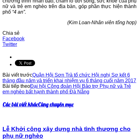
chương trình nhân đạo, chăm lo đời sống, sức khỏe của phụ
nữ và trẻ em nghèo trên địa bàn, góp phần thực hiện thành
phố
“4 an”.
(Kim Loan-Nhân viên tổng hợp)
Chia sẻ
Facebook
Twitter
Bài viết trước
Quận Hội Sơn Trà tổ chức Hội nghị Sơ kết 6
tháng đầu năm và triển khai nhiệm vụ 6 tháng cuối năm 2017
Bài tiếp theo
Đại hội Công đoàn Hội Bảo trợ Phụ nữ và Trẻ
em nghèo bất hạnh thành phố Đà Nẵng
Các bài viết khác
Cùng chuyên mục
Lễ Khởi công xây dựng nhà tình thương cho
phụ nữ nghèo