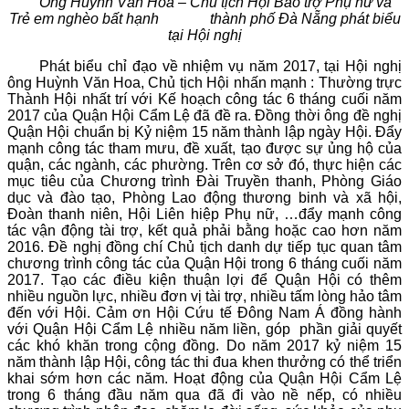
Ông Huỳnh Văn Hoa – Chủ tịch Hội Bảo trợ Phụ nữ và
Trẻ em nghèo bất hạnh thành phố Đà Nẵng phát biểu
tại Hội nghị
Phát biểu chỉ đạo về nhiệm vụ năm 2017, tại Hội nghị
ông Huỳnh Văn Hoa, Chủ tịch Hội nhấn mạnh : Thường trực
Thành Hội nhất trí với Kế hoạch công tác 6 tháng cuối năm
2017 của Quận Hội Cẩm Lệ đã đề ra. Đồng thời ông đề nghị
Quận Hội chuẩn bị Kỷ niệm 15 năm thành lập ngày Hội. Đẩy
mạnh công tác tham mưu, đề xuất, tạo được sự ủng hộ của
quận, các ngành, các phường. Trên cơ sở đó, thực hiện các
mục tiêu của Chương trình Đài Truyền thanh, Phòng Giáo
dục và đào tạo, Phòng Lao động thương binh và xã hội,
Đoàn thanh niên, Hội Liên hiệp Phụ nữ, …đẩy mạnh công
tác vận động tài trợ, kết quả phải bằng hoặc cao hơn năm
2016. Đề nghị đồng chí Chủ tịch danh dự tiếp tục quan tâm
chương trình công tác của Quận Hội trong 6 tháng cuối năm
2017. Tạo các điều kiện thuận lợi để Quận Hội có thêm
nhiều nguồn lực, nhiều đơn vị tài trợ, nhiều tấm lòng hảo tâm
đến với Hội. Cảm ơn Hội Cứu tế Đông Nam Á đồng hành
với Quận Hội Cẩm Lệ nhiều năm liền, góp phần giải quyết
các khó khăn trong cộng đồng. Do năm 2017 kỷ niệm 15
năm thành lập Hội, công tác thi đua khen thưởng có thể triển
khai sớm hơn các năm. Hoạt động của Quận Hội Cẩm Lệ
trong 6 tháng đầu năm qua đã đi vào nề nếp, có nhiều