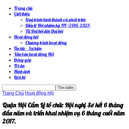
Trang chủ
Giới thiệu
Quá trình hình thành và phát triển
Điều lệ Hội nhiệm kỳ III (2016-2021)
Từ Đại hội đến Đại hội
Hoạt động hội
Chương trình hoạt động
Tin tức – Sự kiện
Văn bản hoạt động Hội
Đóng góp
Tri ân
Hình ảnh
Liên hệ
Trang Chủ
Hoạt động hội
Quận Hội Cẩm Lệ tổ chức Hội nghị Sơ kết 6 tháng
đầu năm và triển khai nhiệm vụ 6 tháng cuối năm
2017.