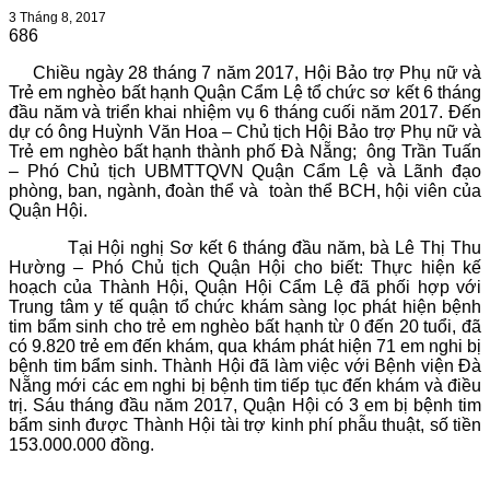
3 Tháng 8, 2017
686
Chiều ngày 28 tháng 7 năm 2017, Hội Bảo trợ Phụ nữ và
Trẻ em nghèo bất hạnh Quận Cẩm Lệ tổ chức sơ kết 6 tháng
đầu năm và triển khai nhiệm vụ 6 tháng cuối năm 2017. Đến
dự có ông Huỳnh Văn Hoa – Chủ tịch Hội Bảo trợ Phụ nữ và
Trẻ em nghèo bất hạnh thành phố Đà Nẵng; ông Trần Tuấn
– Phó Chủ tịch UBMTTQVN Quận Cẩm Lệ và Lãnh đạo
phòng, ban, ngành, đoàn thể và toàn thể BCH, hội viên của
Quận Hội.
Tại Hội nghị Sơ kết 6 tháng đầu năm, bà Lê Thị Thu
Hường – Phó Chủ tịch Quận Hội cho biết: Thực hiện kế
hoạch của Thành Hội, Quận Hội Cẩm Lệ đã phối hợp với
Trung tâm y tế quận tổ chức khám sàng lọc phát hiện bệnh
tim bẩm sinh cho trẻ em nghèo bất hạnh từ 0 đến 20 tuổi, đã
có 9.820 trẻ em đến khám, qua khám phát hiện 71 em nghi bị
bệnh tim bẩm sinh. Thành Hội đã làm việc với Bệnh viện Đà
Nẵng mới các em nghi bị bệnh tim tiếp tục đến khám và điều
trị. Sáu tháng đầu năm 2017, Quận Hội có 3 em bị bệnh tim
bẩm sinh được Thành Hội tài trợ kinh phí phẫu thuật, số tiền
153.000.000 đồng.