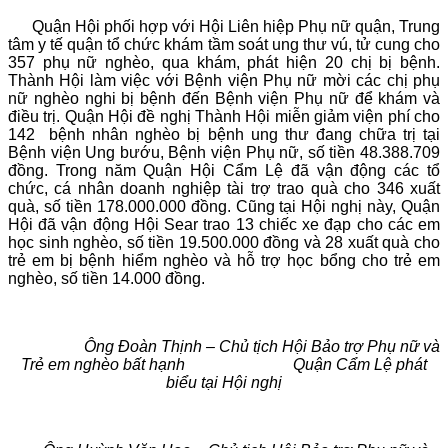
Quận Hội phối hợp với Hội Liên hiệp Phụ nữ quận, Trung
tâm y tế quận tổ chức khám tầm soát ung thư vú, tử cung cho
357 phụ nữ nghèo, qua khám, phát hiện 20 chị bị bệnh.
Thành Hội làm việc với Bệnh viện Phụ nữ mời các chị phụ
nữ nghèo nghi bị bệnh đến Bệnh viện Phụ nữ để khám và
điều trị. Quận Hội đề nghị Thành Hội miễn giảm viện phí cho
142 bệnh nhân nghèo bị bệnh ung thư đang chữa trị tại
Bệnh viện Ung bướu, Bệnh viện Phụ nữ, số tiền 48.388.709
đồng. Trong năm Quận Hội Cẩm Lệ đã vận động các tổ
chức, cá nhân doanh nghiệp tài trợ trao quà cho 346 xuất
quà, số tiền 178.000.000 đồng. Cũng tại Hội nghị này, Quận
Hội đã vận động Hội Sear trao 13 chiếc xe đạp cho các em
học sinh nghèo, số tiền 19.500.000 đồng và 28 xuất quà cho
trẻ em bị bệnh hiểm nghèo và hỗ trợ học bổng cho trẻ em
nghèo, số tiền 14.000 đồng.
Ông Đoàn Thịnh – Chủ tịch Hội Bảo trợ Phụ nữ và
Trẻ em nghèo bất hạnh Quận Cẩm Lệ phát
biểu tại Hội nghị