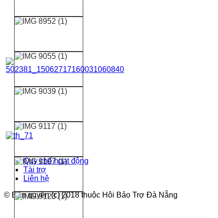
Quy chế hoạt động
Tài trợ
Liên hệ
© Bản quyền (c) 2018 thuộc Hôi Bảo Trợ Đà Nẵng