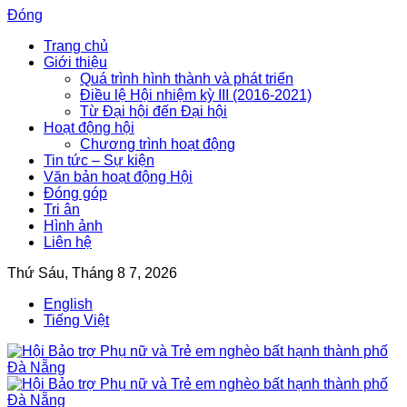
Đóng
Trang chủ
Giới thiệu
Quá trình hình thành và phát triển
Điều lệ Hội nhiệm kỳ III (2016-2021)
Từ Đại hội đến Đại hội
Hoạt động hội
Chương trình hoạt động
Tin tức – Sự kiện
Văn bản hoạt động Hội
Đóng góp
Tri ân
Hình ảnh
Liên hệ
Thứ Sáu, Tháng 8 7, 2026
English
Tiếng Việt