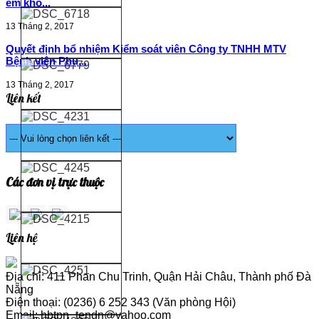
em khó...
13 Tháng 2, 2017
Quyết định bổ nhiệm Kiểm soát viên Công ty TNHH MTV
Bệnh viện Phụ...
13 Tháng 2, 2017
Liên kết
Các đơn vị trực thuộc
Liên hệ
Địa chỉ: 411 Phan Chu Trinh, Quận Hải Châu, Thành phố Đà
Nẵng
Điện thoại: (0236) 6 252 343 (Văn phòng Hội)
Email: hbtpn_tendn@yahoo.com