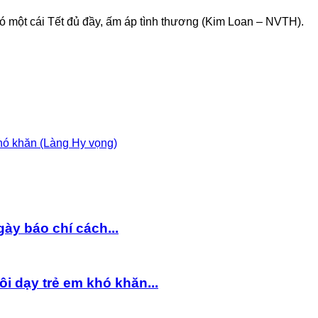
 một cái Tết đủ đầy, ấm áp tình thương (Kim Loan – NVTH).
hó khăn (Làng Hy vọng)
y báo chí cách...
 dạy trẻ em khó khăn...