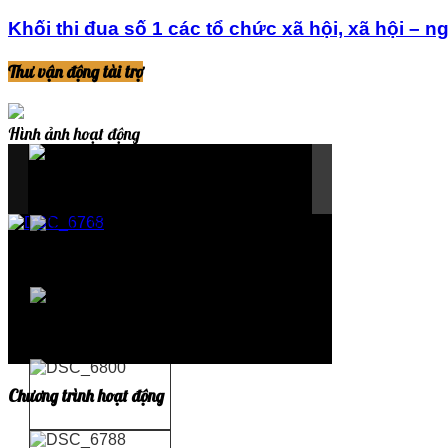
Khối thi đua số 1 các tổ chức xã hội, xã hội – 
Thư vận động tài trợ
Hình ảnh hoạt động
Chương trình hoạt động