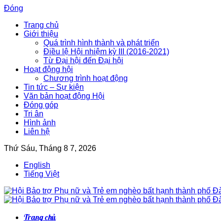
Đóng
Trang chủ
Giới thiệu
Quá trình hình thành và phát triển
Điều lệ Hội nhiệm kỳ III (2016-2021)
Từ Đại hội đến Đại hội
Hoạt động hội
Chương trình hoạt động
Tin tức – Sự kiện
Văn bản hoạt động Hội
Đóng góp
Tri ân
Hình ảnh
Liên hệ
Thứ Sáu, Tháng 8 7, 2026
English
Tiếng Việt
Trang chủ