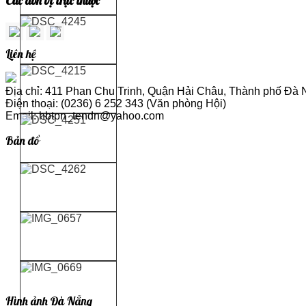
Các đơn vị trực thuộc
Liên hệ
Địa chỉ: 411 Phan Chu Trinh, Quận Hải Châu, Thành phố Đà
Điện thoại: (0236) 6 252 343 (Văn phòng Hội)
Email: hbtpn_tendn@yahoo.com
Bản đồ
Hình ảnh Đà Nẵng