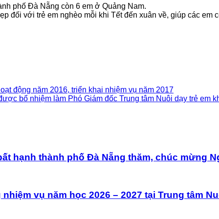
thành phố Đà Nẵng còn 6 em ở Quảng Nam.
ối với trẻ em nghèo mỗi khi Tết đến xuân về, giúp các em có
hoạt động năm 2016, triển khai nhiệm vụ năm 2017
ược bổ nhiệm làm Phó Giám đốc Trung tâm Nuôi dạy trẻ em k
bất hạnh thành phố Đà Nẵng thăm, chúc mừng Ngà
hiệm vụ năm học 2026 – 2027 tại Trung tâm Nuôi