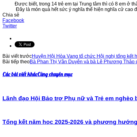
Được biết, trong 14 trẻ em tại Trung tâm thì có 8 em ở 
Đây là món quà hết sức ý nghĩa thể hiện nghĩa cử cao đẹp đ
Chia sẻ
Facebook
Twitter
Bài viết trước
Huyện Hội Hòa Vang tổ chức Hội nghị tổng kết 
Bài tiếp theo
Bà Phan Thị Vân Duyên và bà Lê Phương Thảo đ
Các bài viết khác
Cùng chuyên mục
Lãnh đạo Hội Bảo trợ Phụ nữ và Trẻ em nghèo 
Tổng kết năm học 2025-2026 và phương hướng n