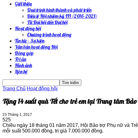
Giới thiệu
Quá trình hình thành và phát triển
Điều lệ Hội nhiệm kỳ III (2016-2021)
Từ Đại hội đến Đại hội
Hoạt động hội
Chương trình hoạt động
Tin tức – Sự kiện
Văn bản hoạt động Hội
Đóng góp
Tri ân
Hình ảnh
Liên hệ
Trang Chủ
Hoạt động hội
Tặng 14 suất quà Tết cho trẻ em tại Trung tâm Bảo
23 Tháng 1, 2017
525
Chiều ngày 18 tháng 01 năm 2017, Hội Bảo trợ Phụ nữ và Trẻ
mỗi suất 500.000 đồng, trị giá 7.000.000 đồng.