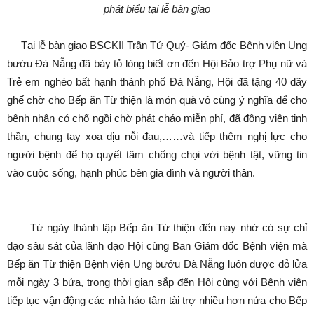
phát biểu tại lễ bàn giao
Tại lễ bàn giao BSCKII Trần Tứ Quý- Giám đốc Bệnh viện Ung
bướu Đà Nẵng đã bày tỏ lòng biết ơn đến Hội Bảo trợ Phụ nữ và
Trẻ em nghèo bất hạnh thành phố Đà Nẵng, Hội đã tặng 40 dãy
ghế chờ cho Bếp ăn Từ thiện là món quà vô cùng ý nghĩa để cho
bệnh nhân có chổ ngồi chờ phát cháo miễn phí, đã động viên tinh
thần, chung tay xoa dịu nỗi đau,……và tiếp thêm nghị lực cho
người bệnh để họ quyết tâm chống chọi với bệnh tật, vững tin
vào cuộc sống, hạnh phúc bên gia đình và người thân.
Từ ngày thành lập Bếp ăn Từ thiện đến nay nhờ có sự chỉ
đạo sâu sát của lãnh đạo Hội cùng Ban Giám đốc Bệnh viện mà
Bếp ăn Từ thiện Bệnh viện Ung bướu Đà Nẵng luôn được đỏ lửa
mỗi ngày 3 bửa, trong thời gian sắp đến Hội cùng với Bệnh viện
tiếp tục vận động các nhà hảo tâm tài trợ nhiều hơn nửa cho Bếp