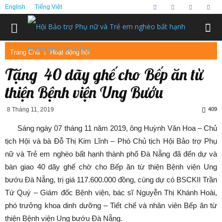
English
Tiếng Việt
Trang Chủ
Hoạt động hội
Tặng 40 dãy ghế cho Bếp ăn từ
thiện Bệnh viện Ung Bướu
8 Tháng 11, 2019
409
Sáng ngày 07 tháng 11 năm 2019, ông Huỳnh Văn Hoa – Chủ
tịch Hội và bà Đỗ Thị Kim Lĩnh – Phó Chủ tịch Hội Bảo trợ Phụ
nữ và Trẻ em nghèo bất hạnh thành phố Đà Nẵng đã đến dự và
bàn giao 40 dãy ghế chờ cho Bếp ăn từ thiện Bệnh viện Ung
bướu Đà Nẵng, trị giá 117.600.000 đồng, cùng dự có BSCKII Trần
Tứ Quý – Giám đốc Bệnh viện, bác sĩ Nguyễn Thị Khánh Hoài,
phó trưởng khoa dinh dưỡng – Tiết chế và nhân viên Bếp ăn từ
thiện Bệnh viện Ung bướu Đà Nẵng.