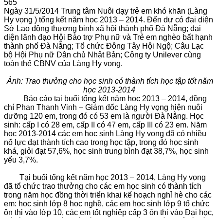
565
Ngày 31/5/2014 Trung tâm Nuôi dạy trẻ em khó khăn (Làng
Hy vọng ) tổng kết năm học 2013 – 2014. Đến dự có đại diện
Sở Lao động thương binh xã hội thành phố Đà Nẵng; đại
diện lãnh đạo Hội Bảo trợ Phụ nữ và Trẻ em nghèo bất hạnh
thành phố Đà Nẵng; Tổ chức Đông Tây Hội Ngộ; Câu Lạc
bộ Hội Phụ nữ Dân chủ Nhật Bản; Công ty Unilever cùng
toàn thể CBNV của Làng Hy vọng.
Ảnh: Trao thưởng cho học sinh có thành tích học tập tốt năm
học 2013-2014
Báo cáo tại buổi tổng kết năm học 2013 – 2014, đồng
chí Phan Thanh Vinh – Giám đốc Làng Hy vọng hiện nuôi
dưỡng 120 em, trong đó có 53 em là người Đà Nẵng. Học
sinh: cấp I có 28 em, cấp II có 47 em, cấp III có 23 em. Năm
học 2013-2014 các em học sinh Làng Hy vọng đã có nhiều
nổ lực đạt thành tích cao trong học tập, trong đó học sinh
khá, giỏi đạt 57,6%, học sinh trung bình đạt 38,7%, học sinh
yếu 3,7%.
Tại buổi tổng kết năm học 2013 – 2014, Làng Hy vọng
đã tổ chức trao thưởng cho các em học sinh có thành tích
trong năm học đồng thời triển khai kế hoạch nghỉ hè cho các
em: học sinh lớp 8 học nghề, các em học sinh lớp 9 tổ chức
ôn thi vào lớp 10, các em tốt nghiệp cấp 3 ôn thi vào Đại học,