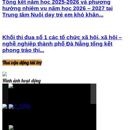
Tổng kết năm học 2025-2026 và phương
hướng nhiệm vụ năm học 2026 – 2027 tại
Trung tâm Nuôi dạy trẻ em khó khăn...
Khối thi đua số 1 các tổ chức xã hội, xã hội –
nghề nghiệp thành phố Đà Nẵng tổng kết
phong trào thi...
Thư vận động tài trợ
Hình ảnh hoạt động