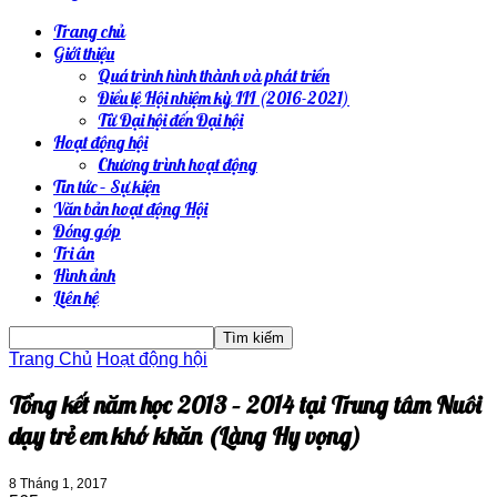
Trang chủ
Giới thiệu
Quá trình hình thành và phát triển
Điều lệ Hội nhiệm kỳ III (2016-2021)
Từ Đại hội đến Đại hội
Hoạt động hội
Chương trình hoạt động
Tin tức – Sự kiện
Văn bản hoạt động Hội
Đóng góp
Tri ân
Hình ảnh
Liên hệ
Trang Chủ
Hoạt động hội
Tổng kết năm học 2013 – 2014 tại Trung tâm Nuôi
dạy trẻ em khó khăn (Làng Hy vọng)
8 Tháng 1, 2017