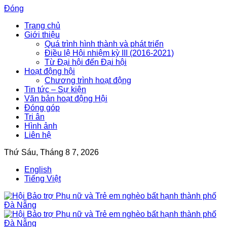
Đóng
Trang chủ
Giới thiệu
Quá trình hình thành và phát triển
Điều lệ Hội nhiệm kỳ III (2016-2021)
Từ Đại hội đến Đại hội
Hoạt động hội
Chương trình hoạt động
Tin tức – Sự kiện
Văn bản hoạt động Hội
Đóng góp
Tri ân
Hình ảnh
Liên hệ
Thứ Sáu, Tháng 8 7, 2026
English
Tiếng Việt