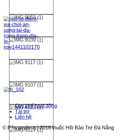
Quy chế hoạt động
Tài trợ
Liên hệ
© Bản quyền (c) 2018 thuộc Hôi Bảo Trợ Đà Nẵng