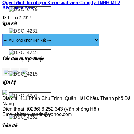
Quyết định bổ nhiệm Kiểm soát viên Công ty TNHH MTV
Bệnh viện Phụ...
13 Tháng 2, 2017
Liên kết
Các đơn vị trực thuộc
Liên hệ
Địa chỉ: 411 Phan Chu Trinh, Quận Hải Châu, Thành phố Đà
Nẵng
Điện thoại: (0236) 6 252 343 (Văn phòng Hội)
Email: hbtpn_tendn@yahoo.com
Bản đồ