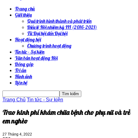
Trang chủ
Giới thiệu
Quá trình hình thành và phát triển
Điều lệ Hội nhiệm kỳ III (2016-2021)
Từ Đại hội đến Đại hội
Hoạt động hội
Chương trình hoạt động
Tin tức – Sự kiện
Văn bản hoạt động Hội
Đóng góp
Tri ân
Hình ảnh
Liên hệ
Trang Chủ
Tin tức - Sự kiện
Trao kinh phí khám chữa bệnh cho phụ nữ và trẻ
em nghèo
27 Tháng 4, 2022