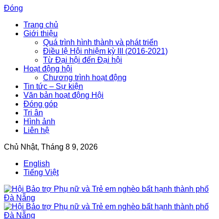
Đóng
Trang chủ
Giới thiệu
Quá trình hình thành và phát triển
Điều lệ Hội nhiệm kỳ III (2016-2021)
Từ Đại hội đến Đại hội
Hoạt động hội
Chương trình hoạt động
Tin tức – Sự kiện
Văn bản hoạt động Hội
Đóng góp
Tri ân
Hình ảnh
Liên hệ
Chủ Nhật, Tháng 8 9, 2026
English
Tiếng Việt