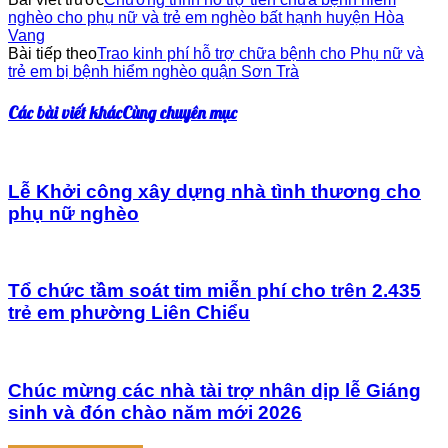
nghèo cho phụ nữ và trẻ em nghèo bất hạnh huyện Hòa
Vang
Bài tiếp theo
Trao kinh phí hỗ trợ chữa bệnh cho Phụ nữ và
trẻ em bị bệnh hiểm nghèo quận Sơn Trà
Các bài viết khác
Cùng chuyên mục
Lễ Khởi công xây dựng nhà tình thương cho
phụ nữ nghèo
Tổ chức tầm soát tim miễn phí cho trên 2.435
trẻ em phường Liên Chiểu
Chúc mừng các nhà tài trợ nhân dịp lễ Giáng
sinh và đón chào năm mới 2026