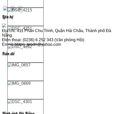
Liên hệ
Địa chỉ: 411 Phan Chu Trinh, Quận Hải Châu, Thành phố Đà
Nẵng
Điện thoại: (0236) 6 252 343 (Văn phòng Hội)
Email: hbtpn_tendn@yahoo.com
Bản đồ
Hình ảnh Đà Nẵng