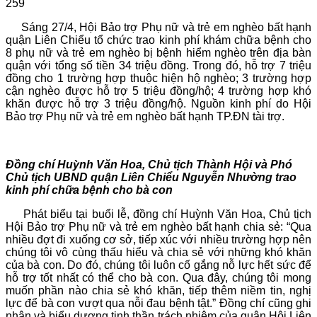
259
Sáng 27/4, Hội Bảo trợ Phụ nữ và trẻ em nghèo bất hạnh
quận Liên Chiểu tổ chức trao kinh phí khám chữa bệnh cho
8 phụ nữ và trẻ em nghèo bị bệnh hiểm nghèo trên địa bàn
quận với tổng số tiền 34 triệu đồng. Trong đó, hỗ trợ 7 triệu
đồng cho 1 trường hợp thuộc hiện hộ nghèo; 3 trường hợp
cận nghèo được hỗ trợ 5 triệu đồng/hộ; 4 trường hợp khó
khăn được hỗ trợ 3 triệu đồng/hộ. Nguồn kinh phí do Hội
Bảo trợ Phụ nữ và trẻ em nghèo bất hạnh TP.ĐN tài trợ.
Đồng chí Huỳnh Văn Hoa, Chủ tịch Thành Hội và Phó
Chủ tịch UBND quận Liên Chiểu Nguyễn Nhường trao
kinh phí chữa bệnh cho bà con
Phát biểu tại buổi lễ, đồng chí Huỳnh Văn Hoa, Chủ tịch
Hội Bảo trợ Phụ nữ và trẻ em nghèo bất hạnh chia sẻ: “Qua
nhiều đợt đi xuống cơ sở, tiếp xúc với nhiều trường hợp nên
chúng tôi vô cùng thấu hiểu và chia sẻ với những khó khăn
của bà con. Do đó, chúng tôi luôn cố gắng nỗ lực hết sức để
hỗ trợ tốt nhất có thể cho bà con. Qua đây, chúng tôi mong
muốn phần nào chia sẻ khó khăn, tiếp thêm niềm tin, nghị
lực để bà con vượt qua nỗi đau bệnh tật.” Đồng chí cũng ghi
nhận và biểu dương tinh thần trách nhiệm của quận Hội Liên