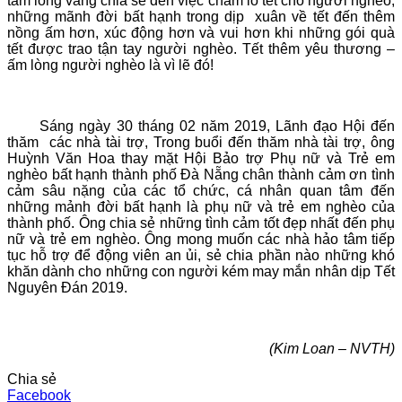
tấm lòng vàng chia sẽ đến việc chăm lo tết cho người nghèo,
những mãnh đời bất hạnh trong dịp xuân về tết đến thêm
nồng ấm hơn, xúc động hơn và vui hơn khi những gói quà
tết được trao tận tay người nghèo. Tết thêm yêu thương –
ấm lòng người nghèo là vì lẽ đó!
Sáng ngày 30 tháng 02 năm 2019, Lãnh đạo Hội đến
thăm các nhà tài trợ, Trong buổi đến thăm nhà tài trợ, ông
Huỳnh Văn Hoa thay mặt Hội Bảo trợ Phụ nữ và Trẻ em
nghèo bất hạnh thành phố Đà Nẵng chân thành cảm ơn tình
cảm sâu nặng của các tổ chức, cá nhân quan tâm đến
những mảnh đời bất hạnh là phụ nữ và trẻ em nghèo của
thành phố. Ông chia sẻ những tình cảm tốt đẹp nhất đến phụ
nữ và trẻ em nghèo. Ông mong muốn các nhà hảo tâm tiếp
tục hỗ trợ để động viên an ủi, sẻ chia phần nào những khó
khăn dành cho những con người kém may mắn nhân dịp Tết
Nguyên Đán 2019.
(Kim Loan – NVTH)
Chia sẻ
Facebook