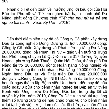
509
Nhân dịp Tết đến xuân về, hưởng ứng lời kêu gọi của Hội
Bảo trợ Phụ nữ và Trẻ em nghèo bất hạnh thành phố Đà
Nẵng, phát động Chương trình
“
Tết cho phụ nữ và trẻ em
nghèo bất hạnh – Xuân Kỷ Hợi – 2019”.
Đến thời điểm hiện nay đã có Công ty Cổ phần xây dựng
Đầu tư công nghiệp Đông Dương tài trợ 30.000.000 đồng;
Công ty Cổ phần Xây dựng và Phát triển hạ tầng Đà Nẵng
20.000.000 đồng; bà Phan Thị Nữ – giáo viên trường Trung
học Phổ thông chuyên Lê Quý Đôn ở tại 317 đường Nguyễn
Hoàng, phường Bình Thuận, Quận Hải Châu, thành phố Đà
Nẵng tài trợ 10.000.000 đồng; Ngân hàng Nông nghiệp và
Phát triển Nông thôn chi nhánh Đà Nẵng 20.000.000 đồng;
Ngân hàng Đầu tư và Phát triển Đà Nẵng 20.000.000
đồng.v.v….Riêng Công ty TNHH Đắc Vinh đã tài trợ xương
heo từ ngày thành lập Bệnh viện Ung bướu đến nay để nấu
cháo ngày 3 bửa cho bệnh nhân nghèo tại Bếp ăn từ thiện
Bệnh viện Ung bướu Đà Nẵng, Đặc biệt trong dịp tết cổ
truyền Kỷ Hợi năm 2019, Công Ty Đắc Vinh sẽ tài trợ tăng
thêm số lượng xương để nấu cháo phục vụ cho bệnh nhân
ở lại tại bệnh viện. Việc làm của các tổ chức, cá nhân đã có