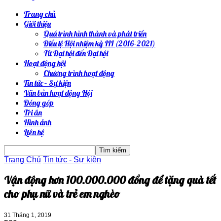
Trang chủ
Giới thiệu
Quá trình hình thành và phát triển
Điều lệ Hội nhiệm kỳ III (2016-2021)
Từ Đại hội đến Đại hội
Hoạt động hội
Chương trình hoạt động
Tin tức – Sự kiện
Văn bản hoạt động Hội
Đóng góp
Tri ân
Hình ảnh
Liên hệ
Trang Chủ
Tin tức - Sự kiện
Vận động hơn 100.000.000 đồng để tặng quà tết
cho phụ nữ và trẻ em nghèo
31 Tháng 1, 2019