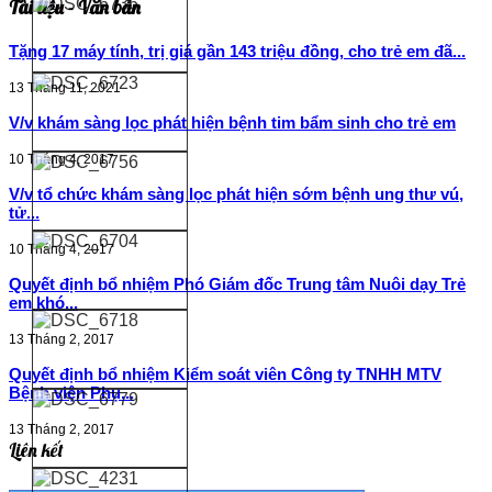
Tài liệu - Văn bản
Tặng 17 máy tính, trị giá gần 143 triệu đồng, cho trẻ em đã...
13 Tháng 11, 2021
V/v khám sàng lọc phát hiện bệnh tim bẩm sinh cho trẻ em
10 Tháng 4, 2017
V/v tổ chức khám sàng lọc phát hiện sớm bệnh ung thư vú,
tử...
10 Tháng 4, 2017
Quyết định bổ nhiệm Phó Giám đốc Trung tâm Nuôi dạy Trẻ
em khó...
13 Tháng 2, 2017
Quyết định bổ nhiệm Kiểm soát viên Công ty TNHH MTV
Bệnh viện Phụ...
13 Tháng 2, 2017
Liên kết