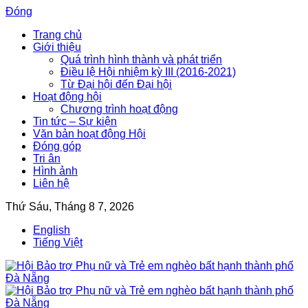
Đóng
Trang chủ
Giới thiệu
Quá trình hình thành và phát triển
Điều lệ Hội nhiệm kỳ III (2016-2021)
Từ Đại hội đến Đại hội
Hoạt động hội
Chương trình hoạt động
Tin tức – Sự kiện
Văn bản hoạt động Hội
Đóng góp
Tri ân
Hình ảnh
Liên hệ
Thứ Sáu, Tháng 8 7, 2026
English
Tiếng Việt