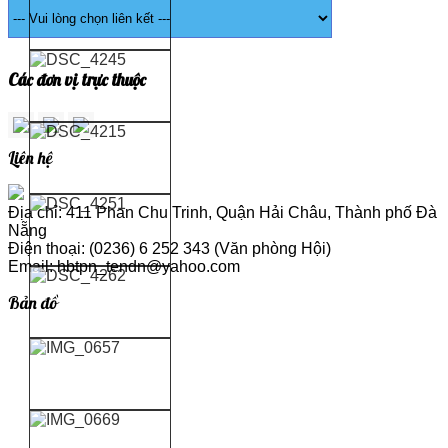
Các đơn vị trực thuộc
Liên hệ
Địa chỉ: 411 Phan Chu Trinh, Quận Hải Châu, Thành phố Đà
Nẵng
Điện thoại: (0236) 6 252 343 (Văn phòng Hội)
Email: hbtpn_tendn@yahoo.com
Bản đồ