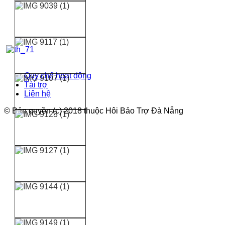
Quy chế hoạt động
Tài trợ
Liên hệ
© Bản quyền (c) 2018 thuộc Hôi Bảo Trợ Đà Nẵng