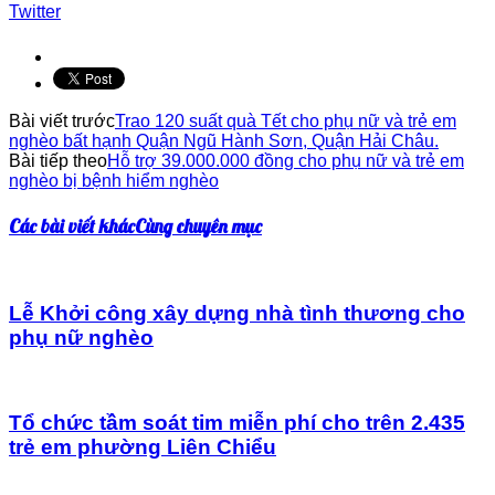
Twitter
Bài viết trước
Trao 120 suất quà Tết cho phụ nữ và trẻ em
nghèo bất hạnh Quận Ngũ Hành Sơn, Quận Hải Châu.
Bài tiếp theo
Hỗ trợ 39.000.000 đồng cho phụ nữ và trẻ em
nghèo bị bệnh hiểm nghèo
Các bài viết khác
Cùng chuyên mục
Lễ Khởi công xây dựng nhà tình thương cho
phụ nữ nghèo
Tổ chức tầm soát tim miễn phí cho trên 2.435
trẻ em phường Liên Chiểu