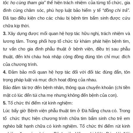
tộc họ cùng tham gia”
thể hiện trách nhiệm của từng tổ chức, gia
đình cùng chăm sóc, phù hợp luật bảo hiểm y tế
“đồng chi trả”.
Đã tạo điều kiện cho các cháu bị bệnh tim bẩm sinh được cứu
chữa kịp thời.
3.
Xây dựng được mối quan hệ hợp tác hữu nghị, trách nhiệm và
lương tâm. Trong phối hợp tổ chức từ khám phát hiện bệnh tim,
tư vấn cho gia đình phẫu thuật ở bệnh viện, điều trị sau phẫu
thuật, đến khi cháu hoà nhập cộng đồng đúng tôn chỉ mục đích
của chương trình.
4.
Đảm bảo mối quan hệ hợp tác đối với đối tác đúng đắn, tôn
trọng pháp luật và mục đích hoạt động của nhau.
Bảo đảm tài trợ đến bệnh nhân, thông qua chuyển khoản (chi tiền
mặt có lúc đến túi cha mẹ nhưng không đến bệnh của con).
5.
Tổ chức thí điểm rút kinh nghiệm:
Lúc bấy giờ Bệnh viện phẫu thuật tim ở Đà Nẵng chưa có. Trong
tổ chức thực hiện chương trình chữa tim bẩm sinh cho trẻ em
nghèo bất hạnh chữa có kinh nghiệm. Tổ chức thí điểm rút kinh