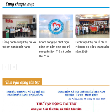
Cùng chuyên mục
Đồng hành cùng Phụ nữ và
Khám sàng lọc phát hiện
Bệnh viện Phụ nữ tổ chức
trẻ em nghèo bất hạnh
bệnh tim bẩm sinh cho trẻ
Hội nghị sơ kết 6 tháng đầu
em quận Sơn Trà và quận
năm 2018
Hải Châu
Thư vận động tài trợ