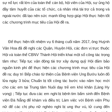
sự nổ lực rất lớn của toàn thể cán bộ, hội viên của Hội, sự ủng hộ
đầy tâm huyết của các tổ chức, cá nhân nhà tài trợ cả trong và
ngoài nước đã tạo nên sức mạnh tổng hợp giúp Hội thực hiện tốt
các chương trình mục tiêu của Hội đề ra.
Để thực hiện tốt nhiệm vụ 6 tháng cuối năm 2017, ông Huỳnh
Văn Hoa đã đề nghị các Quận, Huyện Hội, các đơn vị trực thuộc
Hội và toàn thể CBNV Thành Hội triển khai một số công tác trọng
tâm như: Tiếp tục vận động tài trợ xây dựng quỹ Hội đảm bảo
nguồn kinh phí để thực hiện các chương trình mục tiêu của Hội
đề ra; duy trì Bếp cháo từ thiện của Bệnh viện Ung Bướu luôn đỏ
lửa ngày 3 bửa; Chuẩn bị tốt công tác bước vào năm học mới
cho các em tại Trung tâm Nuôi dạy trẻ em khó khăn (Làng Hy
vọng) ; Tiếp tục đưa các em nghi bị bệnh tim bẩm sinh đến Bệnh
viện Đà Nẵng để khám và điều trị; Làm việc với Bệnh viện Phụ
nữ để các chị phụ nữ nghèo nghi bị ung thư vú, tử cung đến