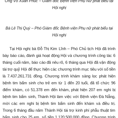
Ông Võ Xuân Phúc – Giám đốc Bệnh viện Phụ Nữ phát biểu tại
Hội nghị
Bà Lê Thị Quý – Phó Giám đốc Bệnh viện Phụ nữ phát biểu tại
Hội nghị
Tại Hội nghị bà Đỗ Thị Kim Lĩnh – Phó Chủ tịch Hội đã trình
bày báo cáo, đánh giá hoạt động Hội và chương trình công tác 6
tháng cuối năm, báo cáo đã nêu rõ, 6 tháng qua Hội đã vận động
tài trợ quỹ Hội để thực hiện các chương trình mục tiêu với số tiền
là 7.437.261.731 đồng. Chương trình khám sàng lọc phát hiện
bệnh tim bẩm sinh cho trẻ em từ 1 đến 20 tuổi, đã tổ chức 96
điểm khám, có 51.378 em đến khám, phát hiện 207 em nghi bị
bệnh tim bẩm sinh, Thành Hội làm việc với Bệnh viện Đà Nẵng,
mời các em nghi bị bệnh tim bẩm sinh đến khám và điều trị.
Trong 6 tháng đầu năm Thành Hội tài trợ kinh phí phẫu thuật tim
bẩm sinh cho 25 em, số tiền 1.120.500.000 đồng. Chương trình