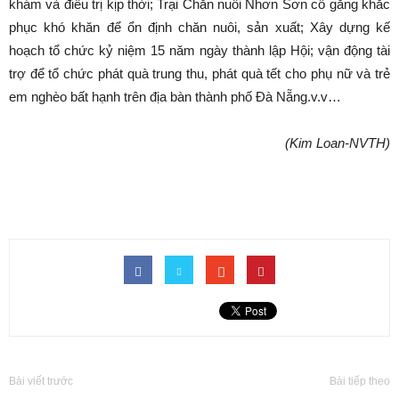
khám và điều trị kịp thời; Trại Chăn nuôi Nhơn Sơn cố gắng khắc
phục khó khăn để ổn định chăn nuôi, sản xuất; Xây dựng kế
hoạch tổ chức kỷ niệm 15 năm ngày thành lập Hội; vận động tài
trợ để tổ chức phát quà trung thu, phát quà tết cho phụ nữ và trẻ
em nghèo bất hạnh trên địa bàn thành phố Đà Nẵng.v.v…
(Kim Loan-NVTH)
Bài viết trước
Bài tiếp theo