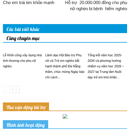
Cho em trái tim khỏe mạnh
Hỗ trợ 20.000.000 đồng cho phụ
nữ nghèo bị bệnh hiểm nghèo
Các bài viết khác
Cùng chuyên mục
Lễ Khởi công xây dựng nhà
Lãnh đạo Hội Bảo trợ Phụ
Tổng kết năm học 2025-
tình thương cho phụ nữ
nữ và Trẻ em nghèo bất
2026 và phương hướng
nghèo
hạnh thành phố Đà Nẵng
nhiệm vụ năm học 2026 –
thăm, chúc mừng Ngày báo
2027 tại Trung tâm Nuôi
chí cách...
dạy trẻ em khó khăn...
Thư vận động tài trợ
Hình ảnh hoạt động