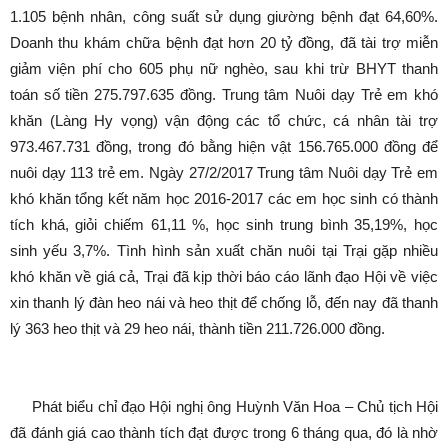
1.105 bệnh nhân, công suất sử dụng giường bệnh đạt 64,60%.
Doanh thu khám chữa bệnh đạt hơn 20 tỷ đồng, đã tài trợ miễn
giảm viện phí cho 605 phụ nữ nghèo, sau khi trừ BHYT thanh
toán số tiền 275.797.635 đồng. Trung tâm Nuôi dạy Trẻ em khó
khăn (Làng Hy vọng) vận động các tổ chức, cá nhân tài trợ
973.467.731 đồng, trong đó bằng hiện vật 156.765.000 đồng để
nuôi dạy 113 trẻ em. Ngày 27/2/2017 Trung tâm Nuôi dạy Trẻ em
khó khăn tổng kết năm học 2016-2017 các em học sinh có thành
tích khá, giỏi chiếm 61,11 %, học sinh trung bình 35,19%, học
sinh yếu 3,7%. Tình hình sản xuất chăn nuôi tại Trại gặp nhiều
khó khăn về giá cả, Trại đã kịp thời báo cáo lãnh đạo Hội về việc
xin thanh lý đàn heo nái và heo thịt để chống lỗ, đến nay đã thanh
lý 363 heo thịt và 29 heo nái, thành tiền 211.726.000 đồng.
Phát biểu chỉ đạo Hội nghị ông Huỳnh Văn Hoa – Chủ tịch Hội
đã đánh giá cao thành tích đạt được trong 6 tháng qua, đó là nhờ