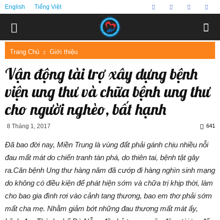
English
Tiếng Việt
Trang Chủ
Giới thiệu
Vận động tài trợ xây dựng bệnh
viện ung thư và chữa bệnh ung thư
cho người nghèo, bất hạnh
8 Tháng 1, 2017
641
Đã bao đời nay, Miền Trung là vùng đất phải gánh chịu nhiều nỗi
đau mất mát do chiến tranh tàn phá, do thiên tai, bệnh tật gây
ra.Căn bệnh Ung thư hàng năm đã cướp đi hàng nghìn sinh mạng
do không có điều kiện để phát hiện sớm và chữa trị khịp thời, làm
cho bao gia đình rơi vào cảnh tang thương, bao em thơ phải sớm
mất cha mẹ. Nhằm giảm bớt những đau thương mất mát ấy,