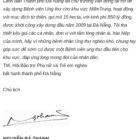
Lãnh đạo Thành phố Đà Nẵng đã chủ trương vận động tài trợ để
xây dưng Bệnh viện Ung thư cho khu vực MiềnTrung, hoạt động
với mục đích từ thiện, qui mô 15 hecta, với kinh phí 850 tỷ đồng,
được khởi công xây dựng đầu năm 2009 tại Đà Nẵng. Tôi tha
thiết kêu gọi các cá nhân, đơn vị với tấm lòng nhân ái, hào hiệp
của mình, hãy vì những bệnh nhân Ung thư nghèo khó, chung tay
góp sức để sớm có được một Bệnh viện ung thư đầu tiên cho
khu vực, đáp ứng lòng mong đợi của nhân dân.
TM. Hội Bảo trợ Phụ nữ và Trẻ em nghèo
bất hạnh thành phố Đà Nẵng
Chủ tịch
NGUYỄN BÁ THANH